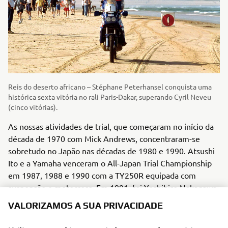
Reis do deserto africano – Stéphane Peterhansel conquista uma
histórica sexta vitória no rali Paris-Dakar, superando Cyril Neveu
(cinco vitórias).
As nossas atividades de trial, que começaram no início da
década de 1970 com Mick Andrews, concentraram-se
sobretudo no Japão nas décadas de 1980 e 1990. Atsushi
Ito e a Yamaha venceram o All-Japan Trial Championship
em 1987, 1988 e 1990 com a TY250R equipada com
suspensão e motocross. Em 1991, foi Yoshihiro Nakagawa
a conquistar o título, com Pascal Couturier a vencer em
VALORIZAMOS A SUA PRIVACIDADE
1993 num modelo de produção da TY250Z. Por esta
altura, a economia japonesa entrou numa longa recessão