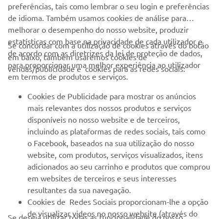
preferências, tais como lembrar o seu login e preferências
Motor Co., Ltd. em competição
de idioma. Também usamos cookies de análise para
melhorar o desempenho do nosso website, produzir
©Yamaha Motor Europe N.V. / Yamaha Motor Co., Ltd.
estatísticas com base na privacidade de cada utilizador e
Se concordar com a utilização de cookies através do botão
de acordo com as diretrizes da lei de proteção de dados,
em baixo, também usaremos cookies de
As informações e/ou imagens nestas páginas Web nunca
para proporcionar uma melhor experiência ao utilizador
vendas/publicidade e cookies para as redes sociais:
podem ser utilizadas para fins comerciais ou não
em termos de produtos e serviços.
comerciais sem o consentimento prévio por escrito da
Yamaha Motor Europe N.V. e/ou da Yamaha Motor Co.,
Cookies de Publicidade para mostrar os anúncios
Ltd.
mais relevantes dos nossos produtos e serviços
disponíveis no nosso website e de terceiros,
Conduza sempre de forma segura e cumpra toda a
incluindo as plataformas de redes sociais, tais como
legislação rodoviária local.
o Facebook, baseados na sua utilização do nosso
website, com produtos, serviços visualizados, itens
adicionados ao seu carrinho e produtos que comprou
em websites de terceiros e seus interesses
resultantes da sua navegação.
Cookies de Redes Sociais proporcionam-lhe a opção
EMPRESA
de visualizar videos no nosso website (através do
Se deseja utilizar todas as funcionalidade do nosso