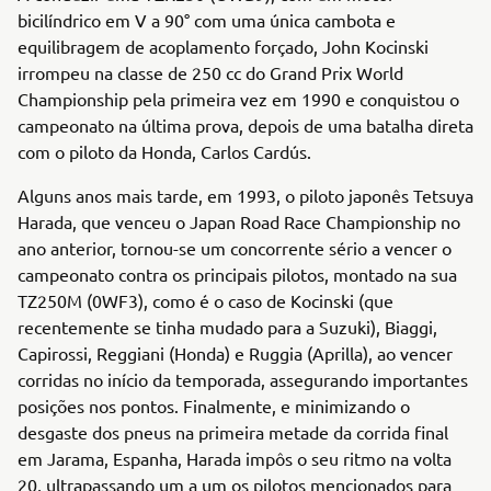
bicilíndrico em V a 90° com uma única cambota e
equilibragem de acoplamento forçado, John Kocinski
irrompeu na classe de 250 cc do Grand Prix World
Championship pela primeira vez em 1990 e conquistou o
campeonato na última prova, depois de uma batalha direta
com o piloto da Honda, Carlos Cardús.
Alguns anos mais tarde, em 1993, o piloto japonês Tetsuya
Harada, que venceu o Japan Road Race Championship no
ano anterior, tornou-se um concorrente sério a vencer o
campeonato contra os principais pilotos, montado na sua
TZ250M (0WF3), como é o caso de Kocinski (que
recentemente se tinha mudado para a Suzuki), Biaggi,
Capirossi, Reggiani (Honda) e Ruggia (Aprilla), ao vencer
corridas no início da temporada, assegurando importantes
posições nos pontos. Finalmente, e minimizando o
desgaste dos pneus na primeira metade da corrida final
em Jarama, Espanha, Harada impôs o seu ritmo na volta
20, ultrapassando um a um os pilotos mencionados para