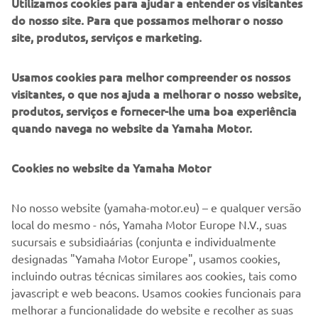
Utilizamos cookies para ajudar a entender os visitantes
económica, que teve um impacto considerável na indústria
do nosso site. Para que possamos melhorar o nosso
dos motociclos. Uma vez mais, reduzimos a dimensão das
site, produtos, serviços e marketing.
suas atividades de competição e o seu envolvimento em
trials foi, inevitavelmente, suspenso na segunda metade
Usamos cookies para melhor compreender os nossos
da década de 1990.
visitantes, o que nos ajuda a melhorar o nosso website,
produtos, serviços e fornecer-lhe uma boa experiência
quando navega no website da Yamaha Motor.
1
/
15
Cookies no website da Yamaha Motor
No nosso website (yamaha-motor.eu) – e qualquer versão
2000 - 2009
local do mesmo - nós, Yamaha Motor Europe N.V., suas
sucursais e subsidiaárias (conjunta e individualmente
designadas "Yamaha Motor Europe", usamos cookies,
incluindo outras técnicas similares aos cookies, tais como
Imagens e informações da fonte:
javascript e web beacons. Usamos cookies funcionais para
melhorar a funcionalidade do website e recolher as suas
Espírito de desafio – Sessenta anos de sucesso da Yamaha