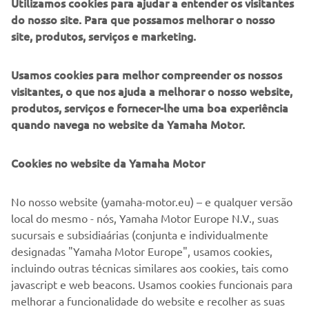
Utilizamos cookies para ajudar a entender os visitantes
do nosso site. Para que possamos melhorar o nosso
site, produtos, serviços e marketing.
Usamos cookies para melhor compreender os nossos
visitantes, o que nos ajuda a melhorar o nosso website,
produtos, serviços e fornecer-lhe uma boa experiência
quando navega no website da Yamaha Motor.
Cookies no website da Yamaha Motor
No nosso website (yamaha-motor.eu) – e qualquer versão
local do mesmo - nós, Yamaha Motor Europe N.V., suas
Lucas Mahias conquistou para a Yamaha o seu primeiro
sucursais e subsidiaárias (conjunta e individualmente
título de WorldSSP em quatro anos, com uma vitória na
designadas "Yamaha Motor Europe", usamos cookies,
temporada de 2017.
incluindo outras técnicas similares aos cookies, tais como
javascript e web beacons. Usamos cookies funcionais para
melhorar a funcionalidade do website e recolher as suas