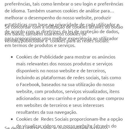
preferências, tais como lembrar o seu login e preferências
de idioma. Também usamos cookies de análise para
melhorar o desempenho do nosso website, produzir
estatísticas com base na privacidade de cada utilizador e
Se concordar com a utilização de cookies através do botão
de acordo com as diretrizes da lei de proteção de dados,
em baixo, também usaremos cookies de
para proporcionar uma melhor experiência ao utilizador
vendas/publicidade e cookies para as redes sociais:
em termos de produtos e serviços.
Cookies de Publicidade para mostrar os anúncios
mais relevantes dos nossos produtos e serviços
disponíveis no nosso website e de terceiros,
incluindo as plataformas de redes sociais, tais como
Sandro Cortese manteve a série de vitórias da Yamaha em
o Facebook, baseados na sua utilização do nosso
2018 ao conquistar o seu primeiro título de WorldSSP.
website, com produtos, serviços visualizados, itens
adicionados ao seu carrinho e produtos que comprou
em websites de terceiros e seus interesses
resultantes da sua navegação.
Cookies de Redes Sociais proporcionam-lhe a opção
de visualizar videos no nosso website (através do
Se deseja utilizar todas as funcionalidade do nosso