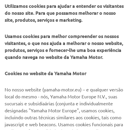
Utilizamos cookies para ajudar a entender os visitantes
do nosso site. Para que possamos melhorar o nosso
site, produtos, serviços e marketing.
Para obter informações sobre um dos nossos escritório locais,
consulte a secção na Web "Acerca de nós" do país de seu
interesse.
Clique aqui
para selecionar o país.
Usamos cookies para melhor compreender os nossos
visitantes, o que nos ajuda a melhorar o nosso website,
Para mais informações sobre a nossa Robótica, clique
aqui
.
produtos, serviços e fornecer-lhe uma boa experiência
quando navega no website da Yamaha Motor.
Cookies no website da Yamaha Motor
©Yamaha Motor Europe N.V. / Yamaha Motor Co., Ltd.
No nosso website (yamaha-motor.eu) – e qualquer versão
As informações e/ou imagens nestas páginas Web nunca
local do mesmo - nós, Yamaha Motor Europe N.V., suas
podem ser utilizadas para fins comerciais ou não comerciais
sucursais e subsidiaárias (conjunta e individualmente
sem o consentimento prévio por escrito da Yamaha Motor
designadas "Yamaha Motor Europe", usamos cookies,
Europe N.V. e/ou da Yamaha Motor Co., Ltd.
incluindo outras técnicas similares aos cookies, tais como
Conduza sempre de forma segura e cumpra toda a legislação
javascript e web beacons. Usamos cookies funcionais para
rodoviária local.