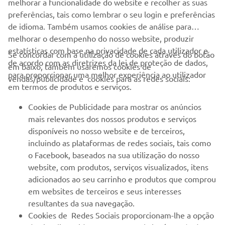
melhorar a funcionalidade do website e recolher as suas
preferências, tais como lembrar o seu login e preferências
de idioma. Também usamos cookies de análise para
melhorar o desempenho do nosso website, produzir
estatísticas com base na privacidade de cada utilizador e
Se concordar com a utilização de cookies através do botão
de acordo com as diretrizes da lei de proteção de dados,
em baixo, também usaremos cookies de
EMPRESA
para proporcionar uma melhor experiência ao utilizador
vendas/publicidade e cookies para as redes sociais:
em termos de produtos e serviços.
PARA EMPRESAS
Cookies de Publicidade para mostrar os anúncios
mais relevantes dos nossos produtos e serviços
MAIS YAMAHA
disponíveis no nosso website e de terceiros,
incluindo as plataformas de redes sociais, tais como
o Facebook, baseados na sua utilização do nosso
SERVIÇO E SUPORTE
website, com produtos, serviços visualizados, itens
adicionados ao seu carrinho e produtos que comprou
em websites de terceiros e seus interesses
NEWSLETTER
resultantes da sua navegação.
Seja o primeiro a saber das últimas ofertas, eventos especiais,
Cookies de Redes Sociais proporcionam-lhe a opção
novos lançamentos e muito mais