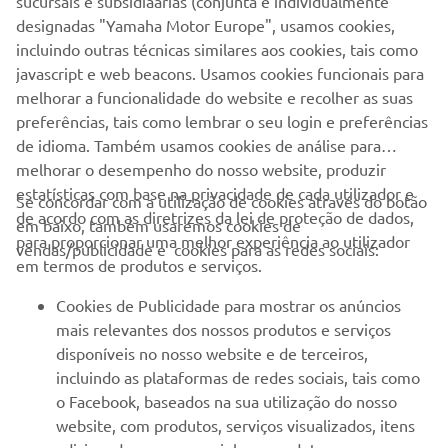
sucursais e subsidiaárias (conjunta e individualmente
designadas "Yamaha Motor Europe", usamos cookies,
incluindo outras técnicas similares aos cookies, tais como
javascript e web beacons. Usamos cookies funcionais para
melhorar a funcionalidade do website e recolher as suas
preferências, tais como lembrar o seu login e preferências
de idioma. Também usamos cookies de análise para
melhorar o desempenho do nosso website, produzir
estatísticas com base na privacidade de cada utilizador e
Se concordar com a utilização de cookies através do botão
de acordo com as diretrizes da lei de proteção de dados,
em baixo, também usaremos cookies de
para proporcionar uma melhor experiência ao utilizador
vendas/publicidade e cookies para as redes sociais:
em termos de produtos e serviços.
Cookies de Publicidade para mostrar os anúncios
mais relevantes dos nossos produtos e serviços
disponíveis no nosso website e de terceiros,
incluindo as plataformas de redes sociais, tais como
o Facebook, baseados na sua utilização do nosso
website, com produtos, serviços visualizados, itens