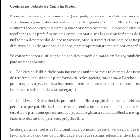
Cookies no website da Yamaha Motor
No nosso website (yamaha-motor.eu) – e qualquer versão local do mesmo - nó
subsidiaárias (conjunta e individualmente designadas "Yamaha Motor Europe
similares aos cookies, tais como javascript e web beacons. Usamos cookies f
recolher as suas preferências, tais como lembrar o seu login e preferências 
melhorar o desempenho do nosso website, produzir estatísticas com base na p
diretrizes da lei de proteção de dados, para proporcionar uma melhor experiên
Se concordar com a utilização de cookies através do botão em baixo, també
para as redes sociais:
Cookies de Publicidade para mostrar os anúncios mais relevantes dos noss
de terceiros, incluindo as plataformas de redes sociais, tais como o Facebook
produtos, serviços visualizados, itens adicionados ao seu carrinho e produto
interesses resultantes da sua navegação.
Cookies de Redes Sociais proporcionam-lhe a opção de visualizar videos
permitem que partilhe facilmente os conteúdos do nosso website nas redes so
terceiros e permitem que os mesmos possam registar a sua experiência, naveg
fazer uso dos mesmo para seus próprios fins.
Se deseja utilizar todas as funcionalidade do nosso website, ver campanhas e
favor aceite os cookies de publicidade e de redes sociais selecionando o botã