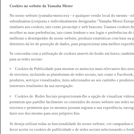
Cookies no website da Yamaha Motor
No nosso website (yamaha-motor.eu) – e qualquer versão local do mesmo - nó
subsidiaárias (conjunta e individualmente designadas "Yamaha Motor Europe
similares aos cookies, tais como javascript e web beacons. Usamos cookies f
recolher as suas preferências, tais como lembrar o seu login e preferências 
melhorar o desempenho do nosso website, produzir estatísticas com base na p
diretrizes da lei de proteção de dados, para proporcionar uma melhor experiên
Se concordar com a utilização de cookies através do botão em baixo, també
para as redes sociais:
Cookies de Publicidade para mostrar os anúncios mais relevantes dos noss
de terceiros, incluindo as plataformas de redes sociais, tais como o Facebook
produtos, serviços visualizados, itens adicionados ao seu carrinho e produto
interesses resultantes da sua navegação.
Cookies de Redes Sociais proporcionam-lhe a opção de visualizar videos
permitem que partilhe facilmente os conteúdos do nosso website nas redes so
terceiros e permitem que os mesmos possam registar a sua experiência, naveg
fazer uso dos mesmo para seus próprios fins.
Se deseja utilizar todas as funcionalidade do nosso website, ver campanhas e
favor aceite os cookies de publicidade e de redes sociais selecionando o botã