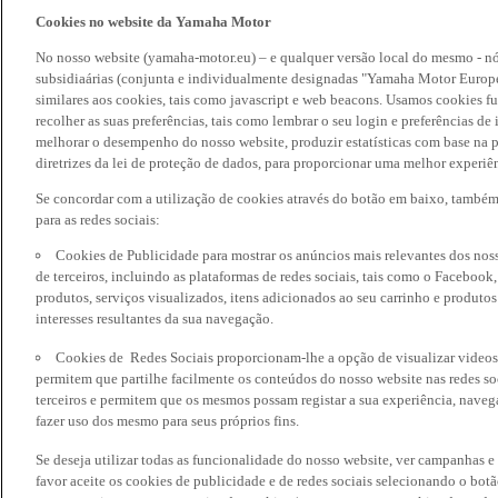
Cookies no website da Yamaha Motor
No nosso website (yamaha-motor.eu) – e qualquer versão local do mesmo - nó
subsidiaárias (conjunta e individualmente designadas "Yamaha Motor Europe
similares aos cookies, tais como javascript e web beacons. Usamos cookies f
recolher as suas preferências, tais como lembrar o seu login e preferências 
melhorar o desempenho do nosso website, produzir estatísticas com base na p
diretrizes da lei de proteção de dados, para proporcionar uma melhor experiên
Se concordar com a utilização de cookies através do botão em baixo, també
para as redes sociais:
Cookies de Publicidade para mostrar os anúncios mais relevantes dos noss
de terceiros, incluindo as plataformas de redes sociais, tais como o Facebook
produtos, serviços visualizados, itens adicionados ao seu carrinho e produto
interesses resultantes da sua navegação.
Cookies de Redes Sociais proporcionam-lhe a opção de visualizar videos
permitem que partilhe facilmente os conteúdos do nosso website nas redes so
terceiros e permitem que os mesmos possam registar a sua experiência, naveg
fazer uso dos mesmo para seus próprios fins.
Se deseja utilizar todas as funcionalidade do nosso website, ver campanhas e
favor aceite os cookies de publicidade e de redes sociais selecionando o botã