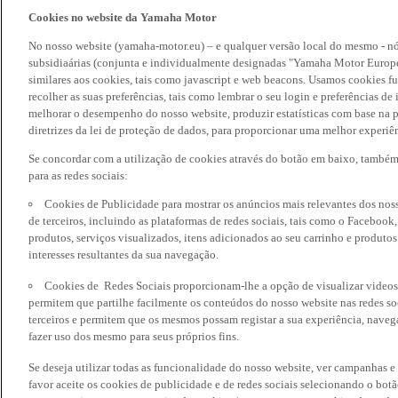
Cookies no website da Yamaha Motor
No nosso website (yamaha-motor.eu) – e qualquer versão local do mesmo - nó
subsidiaárias (conjunta e individualmente designadas "Yamaha Motor Europe
similares aos cookies, tais como javascript e web beacons. Usamos cookies f
recolher as suas preferências, tais como lembrar o seu login e preferências 
melhorar o desempenho do nosso website, produzir estatísticas com base na p
diretrizes da lei de proteção de dados, para proporcionar uma melhor experiên
Se concordar com a utilização de cookies através do botão em baixo, també
para as redes sociais:
Cookies de Publicidade para mostrar os anúncios mais relevantes dos noss
de terceiros, incluindo as plataformas de redes sociais, tais como o Facebook
produtos, serviços visualizados, itens adicionados ao seu carrinho e produto
interesses resultantes da sua navegação.
Cookies de Redes Sociais proporcionam-lhe a opção de visualizar videos
permitem que partilhe facilmente os conteúdos do nosso website nas redes so
terceiros e permitem que os mesmos possam registar a sua experiência, naveg
fazer uso dos mesmo para seus próprios fins.
Se deseja utilizar todas as funcionalidade do nosso website, ver campanhas e
favor aceite os cookies de publicidade e de redes sociais selecionando o botã