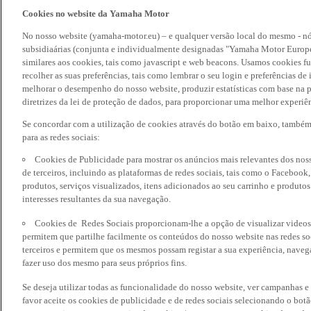
Cookies no website da Yamaha Motor
No nosso website (yamaha-motor.eu) – e qualquer versão local do mesmo - nó
subsidiaárias (conjunta e individualmente designadas "Yamaha Motor Europe
similares aos cookies, tais como javascript e web beacons. Usamos cookies f
recolher as suas preferências, tais como lembrar o seu login e preferências 
melhorar o desempenho do nosso website, produzir estatísticas com base na p
diretrizes da lei de proteção de dados, para proporcionar uma melhor experiên
Se concordar com a utilização de cookies através do botão em baixo, també
para as redes sociais:
Cookies de Publicidade para mostrar os anúncios mais relevantes dos noss
de terceiros, incluindo as plataformas de redes sociais, tais como o Facebook
produtos, serviços visualizados, itens adicionados ao seu carrinho e produto
interesses resultantes da sua navegação.
Cookies de Redes Sociais proporcionam-lhe a opção de visualizar videos
permitem que partilhe facilmente os conteúdos do nosso website nas redes so
terceiros e permitem que os mesmos possam registar a sua experiência, naveg
fazer uso dos mesmo para seus próprios fins.
Se deseja utilizar todas as funcionalidade do nosso website, ver campanhas e
favor aceite os cookies de publicidade e de redes sociais selecionando o botã