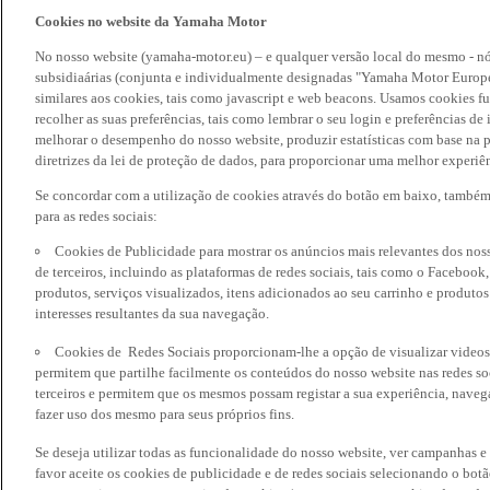
Cookies no website da Yamaha Motor
No nosso website (yamaha-motor.eu) – e qualquer versão local do mesmo - nó
subsidiaárias (conjunta e individualmente designadas "Yamaha Motor Europe
similares aos cookies, tais como javascript e web beacons. Usamos cookies f
recolher as suas preferências, tais como lembrar o seu login e preferências 
melhorar o desempenho do nosso website, produzir estatísticas com base na p
diretrizes da lei de proteção de dados, para proporcionar uma melhor experiên
Se concordar com a utilização de cookies através do botão em baixo, també
para as redes sociais:
Cookies de Publicidade para mostrar os anúncios mais relevantes dos noss
de terceiros, incluindo as plataformas de redes sociais, tais como o Facebook
produtos, serviços visualizados, itens adicionados ao seu carrinho e produto
interesses resultantes da sua navegação.
Cookies de Redes Sociais proporcionam-lhe a opção de visualizar videos
permitem que partilhe facilmente os conteúdos do nosso website nas redes so
terceiros e permitem que os mesmos possam registar a sua experiência, naveg
fazer uso dos mesmo para seus próprios fins.
Se deseja utilizar todas as funcionalidade do nosso website, ver campanhas e
favor aceite os cookies de publicidade e de redes sociais selecionando o botã