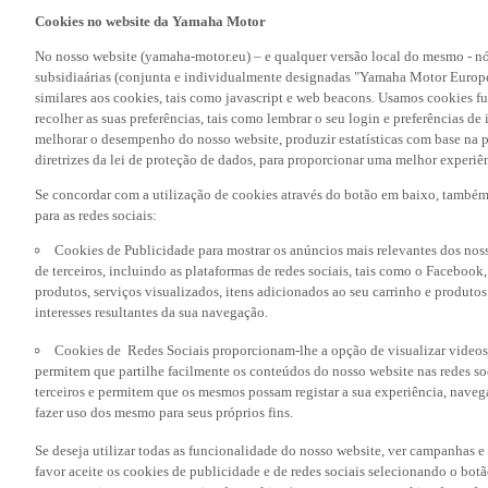
Cookies no website da Yamaha Motor
No nosso website (yamaha-motor.eu) – e qualquer versão local do mesmo - nó
subsidiaárias (conjunta e individualmente designadas "Yamaha Motor Europe
similares aos cookies, tais como javascript e web beacons. Usamos cookies f
recolher as suas preferências, tais como lembrar o seu login e preferências 
melhorar o desempenho do nosso website, produzir estatísticas com base na p
diretrizes da lei de proteção de dados, para proporcionar uma melhor experiên
Se concordar com a utilização de cookies através do botão em baixo, també
para as redes sociais:
Cookies de Publicidade para mostrar os anúncios mais relevantes dos noss
de terceiros, incluindo as plataformas de redes sociais, tais como o Facebook
produtos, serviços visualizados, itens adicionados ao seu carrinho e produto
interesses resultantes da sua navegação.
Cookies de Redes Sociais proporcionam-lhe a opção de visualizar videos
permitem que partilhe facilmente os conteúdos do nosso website nas redes so
terceiros e permitem que os mesmos possam registar a sua experiência, naveg
fazer uso dos mesmo para seus próprios fins.
Se deseja utilizar todas as funcionalidade do nosso website, ver campanhas e
favor aceite os cookies de publicidade e de redes sociais selecionando o botã