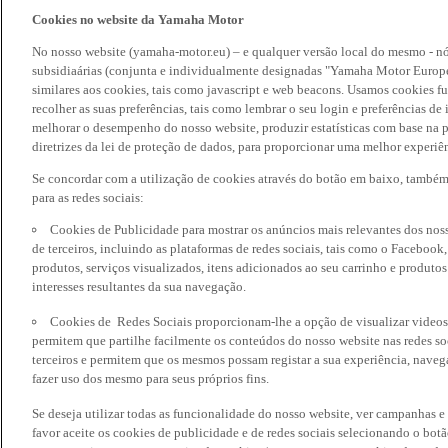
Cookies no website da Yamaha Motor
No nosso website (yamaha-motor.eu) – e qualquer versão local do mesmo - nó
subsidiaárias (conjunta e individualmente designadas "Yamaha Motor Europe
similares aos cookies, tais como javascript e web beacons. Usamos cookies f
recolher as suas preferências, tais como lembrar o seu login e preferências 
melhorar o desempenho do nosso website, produzir estatísticas com base na p
diretrizes da lei de proteção de dados, para proporcionar uma melhor experiên
Se concordar com a utilização de cookies através do botão em baixo, també
para as redes sociais:
Cookies de Publicidade para mostrar os anúncios mais relevantes dos noss
de terceiros, incluindo as plataformas de redes sociais, tais como o Facebook
produtos, serviços visualizados, itens adicionados ao seu carrinho e produto
interesses resultantes da sua navegação.
Cookies de Redes Sociais proporcionam-lhe a opção de visualizar videos
permitem que partilhe facilmente os conteúdos do nosso website nas redes so
terceiros e permitem que os mesmos possam registar a sua experiência, naveg
fazer uso dos mesmo para seus próprios fins.
Se deseja utilizar todas as funcionalidade do nosso website, ver campanhas e
favor aceite os cookies de publicidade e de redes sociais selecionando o botã