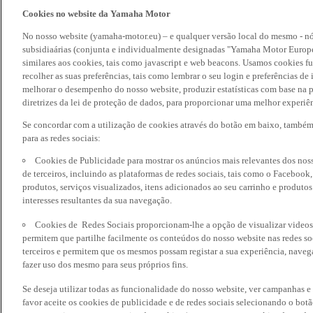
Cookies no website da Yamaha Motor
No nosso website (yamaha-motor.eu) – e qualquer versão local do mesmo - nó
subsidiaárias (conjunta e individualmente designadas "Yamaha Motor Europe
similares aos cookies, tais como javascript e web beacons. Usamos cookies f
recolher as suas preferências, tais como lembrar o seu login e preferências 
melhorar o desempenho do nosso website, produzir estatísticas com base na p
diretrizes da lei de proteção de dados, para proporcionar uma melhor experiên
Se concordar com a utilização de cookies através do botão em baixo, també
para as redes sociais:
Cookies de Publicidade para mostrar os anúncios mais relevantes dos noss
de terceiros, incluindo as plataformas de redes sociais, tais como o Facebook
produtos, serviços visualizados, itens adicionados ao seu carrinho e produto
interesses resultantes da sua navegação.
Cookies de Redes Sociais proporcionam-lhe a opção de visualizar videos
permitem que partilhe facilmente os conteúdos do nosso website nas redes so
terceiros e permitem que os mesmos possam registar a sua experiência, naveg
fazer uso dos mesmo para seus próprios fins.
Se deseja utilizar todas as funcionalidade do nosso website, ver campanhas e
favor aceite os cookies de publicidade e de redes sociais selecionando o botã