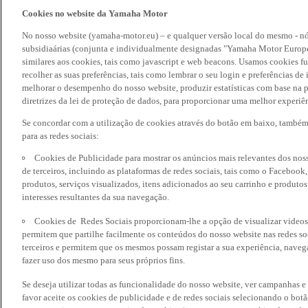
Cookies no website da Yamaha Motor
No nosso website (yamaha-motor.eu) – e qualquer versão local do mesmo - nó
subsidiaárias (conjunta e individualmente designadas "Yamaha Motor Europe
similares aos cookies, tais como javascript e web beacons. Usamos cookies f
recolher as suas preferências, tais como lembrar o seu login e preferências 
melhorar o desempenho do nosso website, produzir estatísticas com base na p
diretrizes da lei de proteção de dados, para proporcionar uma melhor experiên
Se concordar com a utilização de cookies através do botão em baixo, també
para as redes sociais:
Cookies de Publicidade para mostrar os anúncios mais relevantes dos noss
de terceiros, incluindo as plataformas de redes sociais, tais como o Facebook
produtos, serviços visualizados, itens adicionados ao seu carrinho e produto
interesses resultantes da sua navegação.
Cookies de Redes Sociais proporcionam-lhe a opção de visualizar videos
permitem que partilhe facilmente os conteúdos do nosso website nas redes so
terceiros e permitem que os mesmos possam registar a sua experiência, naveg
fazer uso dos mesmo para seus próprios fins.
Se deseja utilizar todas as funcionalidade do nosso website, ver campanhas e
favor aceite os cookies de publicidade e de redes sociais selecionando o botã