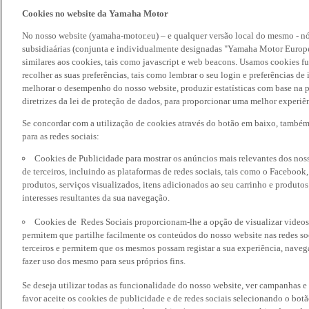
Cookies no website da Yamaha Motor
No nosso website (yamaha-motor.eu) – e qualquer versão local do mesmo - nó
subsidiaárias (conjunta e individualmente designadas "Yamaha Motor Europe
similares aos cookies, tais como javascript e web beacons. Usamos cookies f
recolher as suas preferências, tais como lembrar o seu login e preferências 
melhorar o desempenho do nosso website, produzir estatísticas com base na p
diretrizes da lei de proteção de dados, para proporcionar uma melhor experiên
Se concordar com a utilização de cookies através do botão em baixo, també
para as redes sociais:
Cookies de Publicidade para mostrar os anúncios mais relevantes dos noss
de terceiros, incluindo as plataformas de redes sociais, tais como o Facebook
produtos, serviços visualizados, itens adicionados ao seu carrinho e produto
interesses resultantes da sua navegação.
Cookies de Redes Sociais proporcionam-lhe a opção de visualizar videos
permitem que partilhe facilmente os conteúdos do nosso website nas redes so
terceiros e permitem que os mesmos possam registar a sua experiência, naveg
fazer uso dos mesmo para seus próprios fins.
Se deseja utilizar todas as funcionalidade do nosso website, ver campanhas e
favor aceite os cookies de publicidade e de redes sociais selecionando o botã