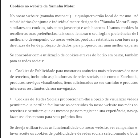
Cookies no website da Yamaha Motor
No nosso website (yamaha-motor.eu) – e qualquer versão local do mesmo - nó
subsidiaárias (conjunta e individualmente designadas "Yamaha Motor Europe
similares aos cookies, tais como javascript e web beacons. Usamos cookies f
recolher as suas preferências, tais como lembrar o seu login e preferências 
melhorar o desempenho do nosso website, produzir estatísticas com base na p
diretrizes da lei de proteção de dados, para proporcionar uma melhor experiên
Se concordar com a utilização de cookies através do botão em baixo, també
para as redes sociais:
Cookies de Publicidade para mostrar os anúncios mais relevantes dos noss
de terceiros, incluindo as plataformas de redes sociais, tais como o Facebook
produtos, serviços visualizados, itens adicionados ao seu carrinho e produto
interesses resultantes da sua navegação.
Cookies de Redes Sociais proporcionam-lhe a opção de visualizar videos
permitem que partilhe facilmente os conteúdos do nosso website nas redes so
terceiros e permitem que os mesmos possam registar a sua experiência, naveg
fazer uso dos mesmo para seus próprios fins.
Se deseja utilizar todas as funcionalidade do nosso website, ver campanhas e
favor aceite os cookies de publicidade e de redes sociais selecionando o botã