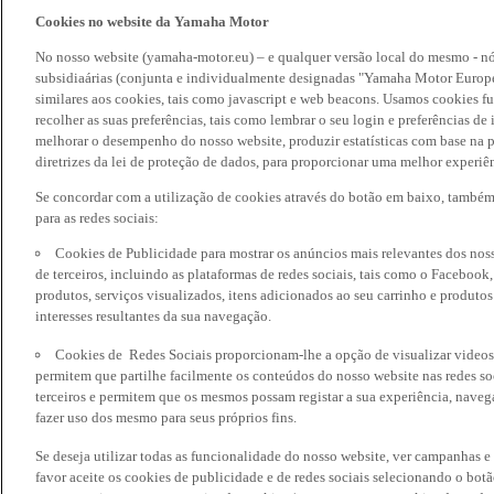
Cookies no website da Yamaha Motor
No nosso website (yamaha-motor.eu) – e qualquer versão local do mesmo - nó
subsidiaárias (conjunta e individualmente designadas "Yamaha Motor Europe
similares aos cookies, tais como javascript e web beacons. Usamos cookies f
recolher as suas preferências, tais como lembrar o seu login e preferências 
melhorar o desempenho do nosso website, produzir estatísticas com base na p
diretrizes da lei de proteção de dados, para proporcionar uma melhor experiên
Se concordar com a utilização de cookies através do botão em baixo, també
para as redes sociais:
Cookies de Publicidade para mostrar os anúncios mais relevantes dos noss
de terceiros, incluindo as plataformas de redes sociais, tais como o Facebook
produtos, serviços visualizados, itens adicionados ao seu carrinho e produto
interesses resultantes da sua navegação.
Cookies de Redes Sociais proporcionam-lhe a opção de visualizar videos
permitem que partilhe facilmente os conteúdos do nosso website nas redes so
terceiros e permitem que os mesmos possam registar a sua experiência, naveg
fazer uso dos mesmo para seus próprios fins.
Se deseja utilizar todas as funcionalidade do nosso website, ver campanhas e
favor aceite os cookies de publicidade e de redes sociais selecionando o botã