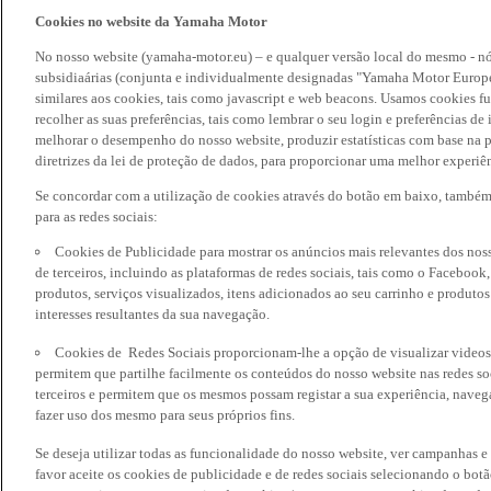
Cookies no website da Yamaha Motor
No nosso website (yamaha-motor.eu) – e qualquer versão local do mesmo - nó
subsidiaárias (conjunta e individualmente designadas "Yamaha Motor Europe
similares aos cookies, tais como javascript e web beacons. Usamos cookies f
recolher as suas preferências, tais como lembrar o seu login e preferências 
melhorar o desempenho do nosso website, produzir estatísticas com base na p
diretrizes da lei de proteção de dados, para proporcionar uma melhor experiên
Se concordar com a utilização de cookies através do botão em baixo, també
para as redes sociais:
Cookies de Publicidade para mostrar os anúncios mais relevantes dos noss
de terceiros, incluindo as plataformas de redes sociais, tais como o Facebook
produtos, serviços visualizados, itens adicionados ao seu carrinho e produto
interesses resultantes da sua navegação.
Cookies de Redes Sociais proporcionam-lhe a opção de visualizar videos
permitem que partilhe facilmente os conteúdos do nosso website nas redes so
terceiros e permitem que os mesmos possam registar a sua experiência, naveg
fazer uso dos mesmo para seus próprios fins.
Se deseja utilizar todas as funcionalidade do nosso website, ver campanhas e
favor aceite os cookies de publicidade e de redes sociais selecionando o botã