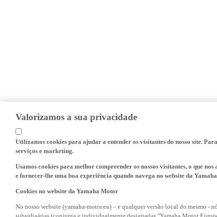
Valorizamos a sua privacidade
Utilizamos cookies para ajudar a entender os visitantes do nosso site. Par
serviços e marketing.
Usamos cookies para melhor compreender os nossos visitantes, o que nos a
e fornecer-lhe uma boa experiência quando navega no website da Yamaha
Cookies no website da Yamaha Motor
No nosso website (yamaha-motor.eu) – e qualquer versão local do mesmo - nó
subsidiaárias (conjunta e individualmente designadas "Yamaha Motor Europe
similares aos cookies, tais como javascript e web beacons. Usamos cookies f