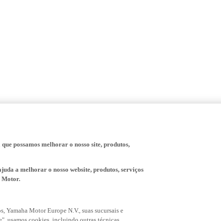
a que possamos melhorar o nosso site, produtos,
juda a melhorar o nosso website, produtos, serviços
 Motor.
s, Yamaha Motor Europe N.V., suas sucursais e
", usamos cookies, incluindo outras técnicas
uncionais para melhorar a funcionalidade do website e