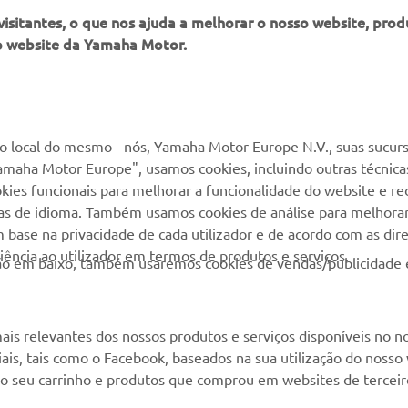
itantes, o que nos ajuda a melhorar o nosso website, produ
o website da Yamaha Motor.
MAIS YAMAHA
SERVIÇO E SUPORTE
MyYamaha
Suporte loja online
 local do mesmo - nós, Yamaha Motor Europe N.V., suas sucurs
amaha Motor Europe", usamos cookies, incluindo outras técnicas
Yamaha Music
Serviço de Apoio ao
kies funcionais para melhorar a funcionalidade do website e re
Cliente
Yamaha Racing
cias de idioma. Também usamos cookies de análise para melhora
Livro de reclamações
base na privacidade de cada utilizador e de acordo com as diret
Yamaha Motor Global
ência ao utilizador em termos de produtos e serviços.
Catálogo de peças
otão em baixo, também usaremos cookies de vendas/publicidade 
Aplicações móveis
Localizador de
Concessionários
ais relevantes dos nossos produtos e serviços disponíveis no n
Gestão de resíduos,
ciais, tais como o Facebook, baseados na sua utilização do nosso
baterias e VFV
 ao seu carrinho e produtos que comprou em websites de terceir