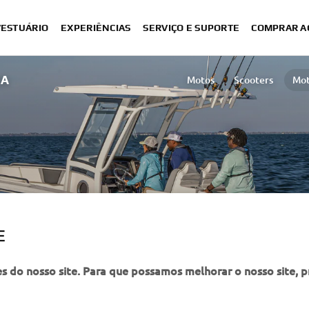
VESTUÁRIO
EXPERIÊNCIAS
SERVIÇO E SUPORTE
COMPRAR A
DA
Motos
Scooters
Mot
ATV & Side by Side
Veículos e Carros de 
E
es do nosso site. Para que possamos melhorar o nosso site, 
 ACCESSORIES