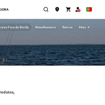
GORA
ores Fora de Borda
WaveRunners
Barcos
Mais
Golfe
Óleos de motor
Limpeza e proteção
eBikes
Outlet
produtos,