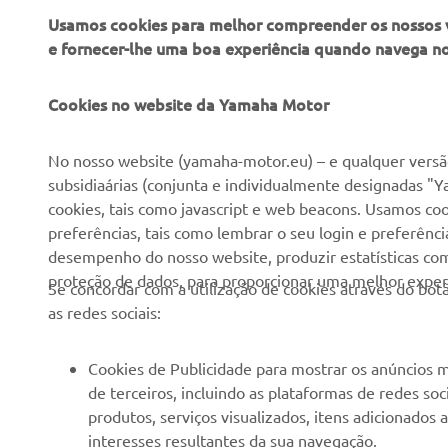
Usamos cookies para melhor compreender os nossos vis
e fornecer-lhe uma boa experiência quando navega n
EMPRESA
PARA EMPRESAS
Cookies no website da Yamaha Motor
Sobre nós
NEO's Delivery
No nosso website (yamaha-motor.eu) – e qualquer versão
subsidiaárias (conjunta e individualmente designadas "Y
Notícias
Sistemas eBike
cookies, tais como javascript e web beacons. Usamos coo
Imprensa
Autoridades
preferências, tais como lembrar o seu login e preferên
desempenho do nosso website, produzir estatísticas com 
Catálogos
Campos de golfe
proteção de dados, para proporcionar uma melhor experi
Se concordar com a utilização de cookies através do b
Trabalhar na Yamaha
Socorristas
as redes sociais:
Tornar-se um revendedor
Escolas de condução
Eventos
Unidade de Negócios de
Cookies de Publicidade para mostrar os anúncios m
Robótica
de terceiros, incluindo as plataformas de redes so
Política de Direitos
produtos, serviços visualizados, itens adicionados
Humanos
Parcerias
interesses resultantes da sua navegação.