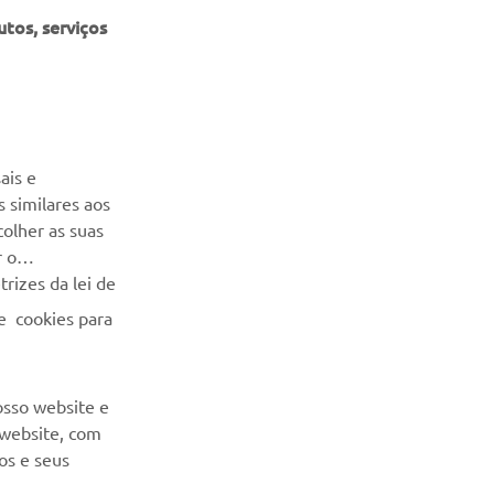
tos, serviços
NEWSLETTER
Seja o primeiro a saber das últimas ofertas, eventos especiais,
ais e
novos lançamentos e muito mais
 similares aos
colher as suas
SUBSCREVER
r o
rizes da lei de
Leia a nossa Política de Privacidade para saber como
e cookies para
processamos os seus dados pessoais:
Politica de Privacidade
osso website e
 website, com
os e seus