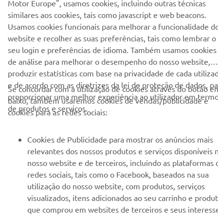
Motor Europe", usamos cookies, incluindo outras técnicas
EMPRESA
similares aos cookies, tais como javascript e web beacons.
Usamos cookies funcionais para melhorar a funcionalidade d
PARA EMPRESAS
website e recolher as suas preferências, tais como lembrar o
seu login e preferências de idioma. Também usamos cookies
de análise para melhorar o desempenho do nosso website,
MAIS YAMAHA
produzir estatísticas com base na privacidade de cada utiliza
e de acordo com as diretrizes da lei de proteção de dados, pa
Se concordar com a utilização de cookies através do botão e
SERVIÇO E SUPORTE
proporcionar uma melhor experiência ao utilizador em term
baixo, também usaremos cookies de vendas/publicidade e
de produtos e serviços.
cookies para as redes sociais:
NEWSLETTER
Cookies de Publicidade para mostrar os anúncios mais
Seja o primeiro a saber das últimas ofertas, eventos especiais,
relevantes dos nossos produtos e serviços disponíveis 
novos lançamentos e muito mais
nosso website e de terceiros, incluindo as plataformas 
redes sociais, tais como o Facebook, baseados na sua
utilização do nosso website, com produtos, serviços
visualizados, itens adicionados ao seu carrinho e produ
SUBSCREVER
que comprou em websites de terceiros e seus interess