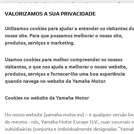
carga de trabalho durante patrulhas urbanas e operações
prolongadas. Ao eliminar a utilização da embraiagem, o
VALORIZAMOS A SUA PRIVACIDADE
sistema Y-AMT ajuda a reduzir a fadiga do condutor e
contribui para uma concentração contínua em ambientes
Utilizamos cookies para ajudar a entender os visitantes d
operacionais exigentes.
nosso site. Para que possamos melhorar o nosso site,
produtos, serviços e marketing.
SABER MAIS SOBRE SISTEMA Y-AMT »
Usamos cookies para melhor compreender os nossos
visitantes, o que nos ajuda a melhorar o nosso website,
produtos, serviços e fornecer-lhe uma boa experiência
quando navega no website da Yamaha Motor.
Downloads
Catálogo Yamaha para Autoridades / Polícia
(5.3MB)
Cookies no website da Yamaha Motor
No nosso website (yamaha-motor.eu) – e qualquer versão loc
do mesmo - nós, Yamaha Motor Europe N.V., suas sucursais 
subsidiaárias (conjunta e individualmente designadas "Yama