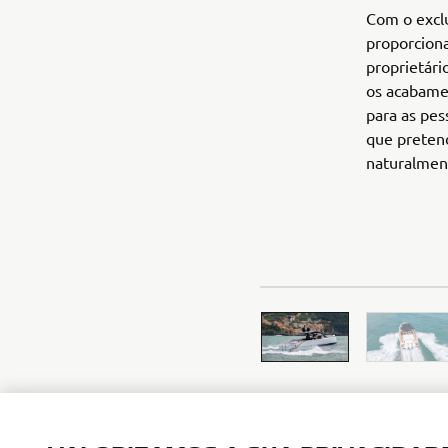
Com o exclu
proporciona
proprietári
os acabamen
para as pes
que pretend
naturalmen