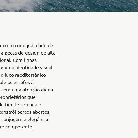
 recreio com qualidade de
a peças de design de alta
ional. Com linhas
s e uma identidade visual
a o luxo mediterrânico
de os estofos à
o com uma atenção digna
roprietários que
 de fim de semana e
constrói barcos abertos,
e conjugam a elegância
re competente.