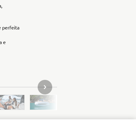
a,
 perfeita
a e
ARTIGO SEGUINTE NA GALERIA