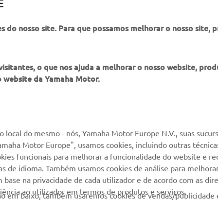
E
WEBSITE OFICIAL DA INVICTUS
es do nosso site. Para que possamos melhorar o nosso site, 
itantes, o que nos ajuda a melhorar o nosso website, produ
o website da Yamaha Motor.
MAIS YAMAHA
SERVIÇO E SUPORTE
MyYamaha
Suporte loja online
 local do mesmo - nós, Yamaha Motor Europe N.V., suas sucurs
amaha Motor Europe", usamos cookies, incluindo outras técnicas
Yamaha Music
Serviço de Apoio ao
kies funcionais para melhorar a funcionalidade do website e re
Cliente
Yamaha Racing
cias de idioma. Também usamos cookies de análise para melhora
Livro de reclamações
base na privacidade de cada utilizador e de acordo com as diret
Yamaha Motor Global
ência ao utilizador em termos de produtos e serviços.
Catálogo de peças
otão em baixo, também usaremos cookies de vendas/publicidade 
Aplicações móveis
Localizador de