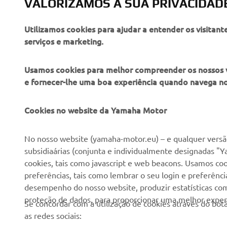
VALORIZAMOS A SUA PRIVACIDAD
Utilizamos cookies para ajudar a entender os visitant
serviços e marketing.
Usamos cookies para melhor compreender os nossos vis
e fornecer-lhe uma boa experiência quando navega n
EMPRESA
PARA EMPRESAS
Cookies no website da Yamaha Motor
Sobre nós
NEO's Delivery
No nosso website (yamaha-motor.eu) – e qualquer versão
subsidiaárias (conjunta e individualmente designadas "Y
Notícias
Sistemas eBike
cookies, tais como javascript e web beacons. Usamos coo
Imprensa
Autoridades
preferências, tais como lembrar o seu login e preferên
desempenho do nosso website, produzir estatísticas com 
Catálogos
Campos de golfe
proteção de dados, para proporcionar uma melhor experi
Se concordar com a utilização de cookies através do b
Trabalhar na Yamaha
Socorristas
as redes sociais:
Tornar-se um revendedor
Escolas de condução