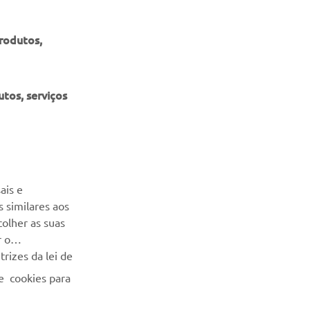
produtos,
tos, serviços
NEWSLETTER
Seja o primeiro a saber das últimas ofertas, eventos especiais,
ais e
novos lançamentos e muito mais
 similares aos
colher as suas
SUBSCREVER
r o
rizes da lei de
Leia a nossa Política de Privacidade para saber como
e cookies para
processamos os seus dados pessoais:
Politica de Privacidade