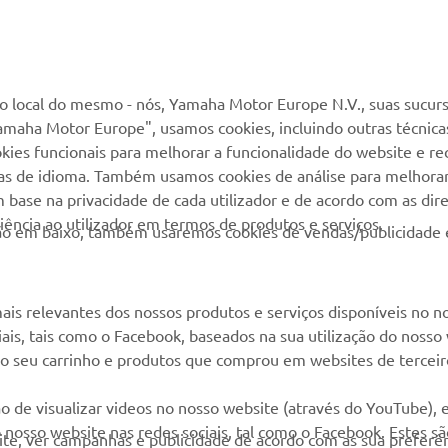
 local do mesmo - nós, Yamaha Motor Europe N.V., suas sucurs
MAIS YAMAHA
SERVIÇO E SUPORTE
amaha Motor Europe", usamos cookies, incluindo outras técnicas
kies funcionais para melhorar a funcionalidade do website e re
cias de idioma. Também usamos cookies de análise para melhora
MyYamaha
Suporte loja online
base na privacidade de cada utilizador e de acordo com as diret
Yamaha Music
Serviço de Apoio ao
ência ao utilizador em termos de produtos e serviços.
otão em baixo, também usaremos cookies de vendas/publicidade 
Cliente
Yamaha Racing
Livro de reclamações
Yamaha Motor Global
Catálogo de peças
ais relevantes dos nossos produtos e serviços disponíveis no n
Aplicações móveis
ciais, tais como o Facebook, baseados na sua utilização do nosso
Localizador de
 ao seu carrinho e produtos que comprou em websites de terceir
Concessionários
Gestão de resíduos,
o de visualizar videos no nosso website (através do YouTube),
baterias e VFV
nosso website nas redes sociais, tal como o Facebook. Estes s
site, ver campanhas e publicidade de acordo com as sua preferên
ar a sua experiência, navegação e interesses resultantes do s
cionando o botão. Se não deseja aceitar esses cookies ou deseja
óprios fins.