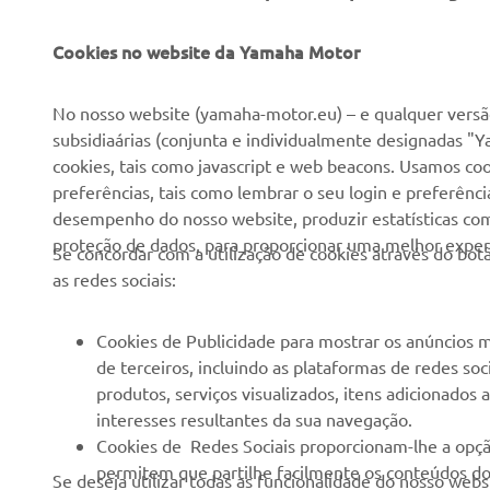
Cookies no website da Yamaha Motor
No nosso website (yamaha-motor.eu) – e qualquer versão
EMPRESA
PARA EMPRESAS
subsidiaárias (conjunta e individualmente designadas "Y
cookies, tais como javascript e web beacons. Usamos coo
preferências, tais como lembrar o seu login e preferên
Sobre nós
NEO's Delivery
desempenho do nosso website, produzir estatísticas com 
Notícias
Sistemas eBike
proteção de dados, para proporcionar uma melhor experi
Se concordar com a utilização de cookies através do b
Imprensa
Autoridades
as redes sociais:
Catálogos
Campos de golfe
Cookies de Publicidade para mostrar os anúncios m
Trabalhar na Yamaha
Socorristas
de terceiros, incluindo as plataformas de redes so
Tornar-se um revendedor
Escolas de condução
produtos, serviços visualizados, itens adicionados
interesses resultantes da sua navegação.
Eventos
Unidade de Negócios de
Cookies de Redes Sociais proporcionam-lhe a opçã
Robótica
Política de Direitos
permitem que partilhe facilmente os conteúdos do 
Se deseja utilizar todas as funcionalidade do nosso web
Humanos
Parcerias
terceiros e permitem que os mesmos possam regist
aceite os cookies de publicidade e de redes sociais sele
comportamento, fazer uso dos mesmo para seus pr
Política Básica de
Informação Técnica para