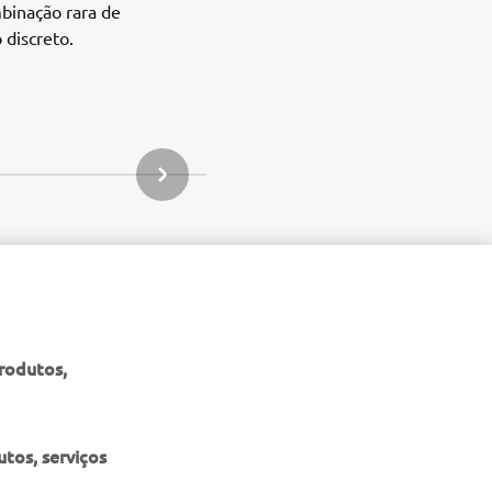
binação rara de
 discreto.
ARTIGO SEGUINTE NA GALERIA
produtos,
tos, serviços