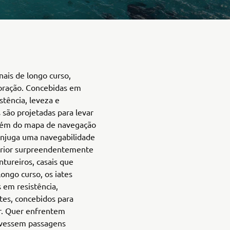
nais de longo curso,
loração. Concebidas em
stência, leveza e
 são projetadas para levar
além do mapa de navegação
onjuga uma navegabilidade
erior surpreendentemente
ntureiros, casais que
ongo curso, os iates
 em resistência,
tes, concebidos para
r. Quer enfrentem
avessem passagens