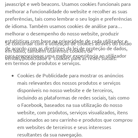
SITE OFICIAL DA QUARKEN
melhorar a funcionalidade do website e recolher as suas
preferências, tais como lembrar o seu login e preferências
de idioma. Também usamos cookies de análise para
melhorar o desempenho do nosso website, produzir
estatísticas com base na privacidade de cada utilizador e
Se concordar com a utilização de cookies através do botão
de acordo com as diretrizes da lei de proteção de dados,
EMPRESA
em baixo, também usaremos cookies de
para proporcionar uma melhor experiência ao utilizador
vendas/publicidade e cookies para as redes sociais:
em termos de produtos e serviços.
PARA EMPRESAS
Cookies de Publicidade para mostrar os anúncios
mais relevantes dos nossos produtos e serviços
MAIS YAMAHA
disponíveis no nosso website e de terceiros,
incluindo as plataformas de redes sociais, tais como
SERVIÇO E SUPORTE
o Facebook, baseados na sua utilização do nosso
website, com produtos, serviços visualizados, itens
adicionados ao seu carrinho e produtos que comprou
NEWSLETTER
em websites de terceiros e seus interesses
resultantes da sua navegação.
Seja o primeiro a saber das últimas ofertas, eventos especiais,
Cookies de Redes Sociais proporcionam-lhe a opção