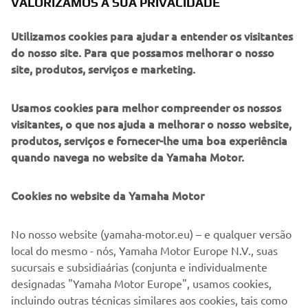
Utilizamos cookies para ajudar a entender os visitantes
do nosso site. Para que possamos melhorar o nosso
site, produtos, serviços e marketing.
A Quarken fabrica embarcações inovadoras e modulares,
com um estilo nórdico elegante e uma performance
Usamos cookies para melhor compreender os nossos
divertida. Nascidos da costa finlandesa, combinam
visitantes, o que nos ajuda a melhorar o nosso website,
agilidade com layouts flexíveis. Ideais para as famílias
produtos, serviços e fornecer-lhe uma boa experiência
ativas e os proprietários de embarcações que valorizam o
quando navega no website da Yamaha Motor.
design, os modelos Quarken adaptam-se facilmente aos
passeios, à pesca, aos momentos de descontração e aos
Cookies no website da Yamaha Motor
desportos aquáticos, graças à sua versatilidade.
No nosso website (yamaha-motor.eu) – e qualquer versão
local do mesmo - nós, Yamaha Motor Europe N.V., suas
sucursais e subsidiaárias (conjunta e individualmente
1
/
7
designadas "Yamaha Motor Europe", usamos cookies,
incluindo outras técnicas similares aos cookies, tais como
javascript e web beacons. Usamos cookies funcionais para