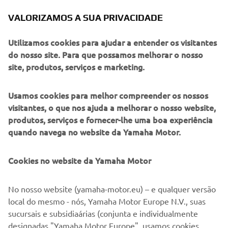
VALORIZAMOS A SUA PRIVACIDADE
Utilizamos cookies para ajudar a entender os visitantes
do nosso site. Para que possamos melhorar o nosso
A Zodiac Milpro fornece insufláveis de alto desempenho e
site, produtos, serviços e marketing.
RIBs às forças de defesa e organizações de resgate em
todo o mundo. Concebidos para durabilidade, velocidade e
segurança operacional, estes barcos destacam-se nas
Usamos cookies para melhor compreender os nossos
condições mais adversas. Ao serviço de profissionais,
visitantes, o que nos ajuda a melhorar o nosso website,
desde guardas costeiros a forças especiais, os modelos da
produtos, serviços e fornecer-lhe uma boa experiência
Zodiac Milpro combinam materiais resistentes, cascos
quando navega no website da Yamaha Motor.
estáveis e layouts adaptáveis à missão. São ferramentas
concebidas para oferecer fiabilidade quando há vidas em
Cookies no website da Yamaha Motor
jogo.
No nosso website (yamaha-motor.eu) – e qualquer versão
local do mesmo - nós, Yamaha Motor Europe N.V., suas
sucursais e subsidiaárias (conjunta e individualmente
1
/
4
designadas "Yamaha Motor Europe", usamos cookies,