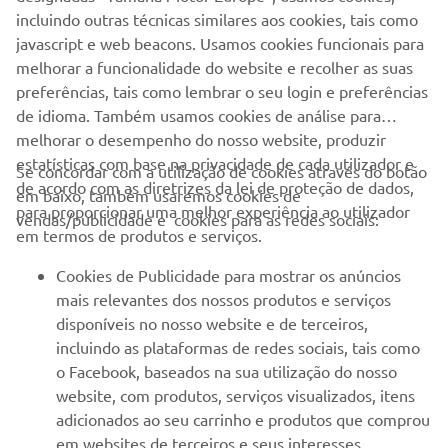
incluindo outras técnicas similares aos cookies, tais como
javascript e web beacons. Usamos cookies funcionais para
SITE OFICIAL DA ZODIAC MILPRO
melhorar a funcionalidade do website e recolher as suas
preferências, tais como lembrar o seu login e preferências
de idioma. Também usamos cookies de análise para
melhorar o desempenho do nosso website, produzir
estatísticas com base na privacidade de cada utilizador e
Se concordar com a utilização de cookies através do botão
de acordo com as diretrizes da lei de proteção de dados,
em baixo, também usaremos cookies de
EMPRESA
para proporcionar uma melhor experiência ao utilizador
vendas/publicidade e cookies para as redes sociais:
em termos de produtos e serviços.
PARA EMPRESAS
Cookies de Publicidade para mostrar os anúncios
mais relevantes dos nossos produtos e serviços
MAIS YAMAHA
disponíveis no nosso website e de terceiros,
incluindo as plataformas de redes sociais, tais como
o Facebook, baseados na sua utilização do nosso
SERVIÇO E SUPORTE
website, com produtos, serviços visualizados, itens
adicionados ao seu carrinho e produtos que comprou
em websites de terceiros e seus interesses
NEWSLETTER