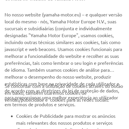
EMPRESA
No nosso website (yamaha-motor.eu) – e qualquer versão
local do mesmo - nós, Yamaha Motor Europe N.V., suas
sucursais e subsidiaárias (conjunta e individualmente
PARA EMPRESAS
designadas "Yamaha Motor Europe", usamos cookies,
incluindo outras técnicas similares aos cookies, tais como
MAIS YAMAHA
javascript e web beacons. Usamos cookies funcionais para
melhorar a funcionalidade do website e recolher as suas
SERVIÇO E SUPORTE
preferências, tais como lembrar o seu login e preferências
de idioma. Também usamos cookies de análise para
melhorar o desempenho do nosso website, produzir
NEWSLETTER
estatísticas com base na privacidade de cada utilizador e
Se concordar com a utilização de cookies através do botão
de acordo com as diretrizes da lei de proteção de dados,
em baixo, também usaremos cookies de
Seja o primeiro a saber das últimas ofertas, eventos especiais,
para proporcionar uma melhor experiência ao utilizador
vendas/publicidade e cookies para as redes sociais:
novos lançamentos e muito mais
em termos de produtos e serviços.
Cookies de Publicidade para mostrar os anúncios
mais relevantes dos nossos produtos e serviços
SUBSCREVER