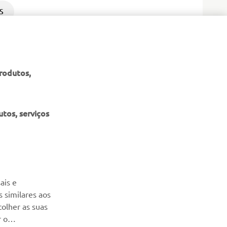
S
produtos,
tos, serviços
NEWSLETTER
Seja o primeiro a saber das últimas ofertas, eventos especiais,
ais e
novos lançamentos e muito mais
 similares aos
colher as suas
SUBSCREVER
r o