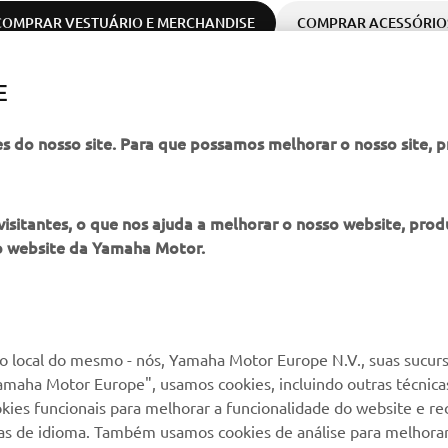
COMPRAR VESTUÁRIO E MERCHANDISE
COMPRAR ACESSÓRIO
E
es do nosso site. Para que possamos melhorar o nosso site, 
itantes, o que nos ajuda a melhorar o nosso website, produ
o website da Yamaha Motor.
MAIS YAMAHA
SERVIÇO E SUPORTE
MyYamaha
Suporte loja online
 local do mesmo - nós, Yamaha Motor Europe N.V., suas sucurs
amaha Motor Europe", usamos cookies, incluindo outras técnicas
Yamaha Music
Serviço de Apoio ao
kies funcionais para melhorar a funcionalidade do website e re
Cliente
Yamaha Racing
cias de idioma. Também usamos cookies de análise para melhora
Livro de reclamações