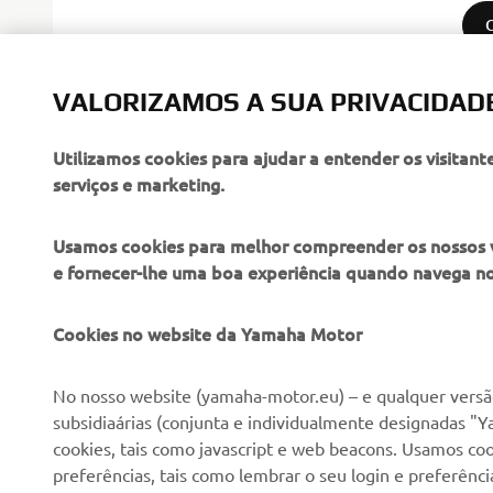
VALORIZAMOS A SUA PRIVACIDAD
Utilizamos cookies para ajudar a entender os visitant
serviços e marketing.
Usamos cookies para melhor compreender os nossos vis
e fornecer-lhe uma boa experiência quando navega n
EMPRESA
PARA EMPRESAS
Cookies no website da Yamaha Motor
Sobre nós
NEO's Delivery
No nosso website (yamaha-motor.eu) – e qualquer versão
subsidiaárias (conjunta e individualmente designadas "Y
Notícias
Sistemas eBike
cookies, tais como javascript e web beacons. Usamos coo
Imprensa
Autoridades
preferências, tais como lembrar o seu login e preferên