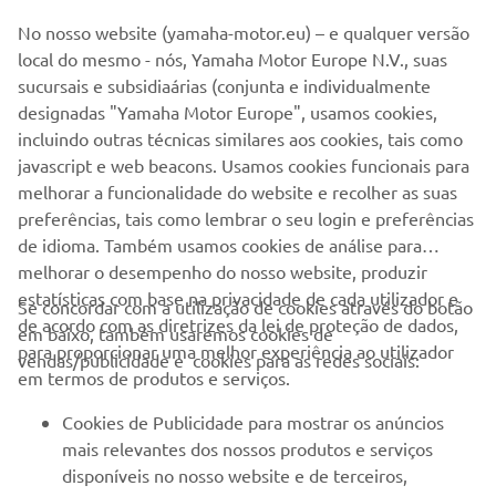
SERVIÇO E SUPORTE
No nosso website (yamaha-motor.eu) – e qualquer versão
local do mesmo - nós, Yamaha Motor Europe N.V., suas
NEWSLETTER
sucursais e subsidiaárias (conjunta e individualmente
designadas "Yamaha Motor Europe", usamos cookies,
Seja o primeiro a saber das últimas ofertas, eventos especiais,
incluindo outras técnicas similares aos cookies, tais como
novos lançamentos e muito mais
javascript e web beacons. Usamos cookies funcionais para
melhorar a funcionalidade do website e recolher as suas
preferências, tais como lembrar o seu login e preferências
de idioma. Também usamos cookies de análise para
SUBSCREVER
melhorar o desempenho do nosso website, produzir
estatísticas com base na privacidade de cada utilizador e
Se concordar com a utilização de cookies através do botão
Leia a nossa Política de Privacidade para saber como processamos
de acordo com as diretrizes da lei de proteção de dados,
em baixo, também usaremos cookies de
os seus dados pessoais:
Politica de Privacidade
para proporcionar uma melhor experiência ao utilizador
vendas/publicidade e cookies para as redes sociais:
em termos de produtos e serviços.
Portugal (Portuguese)
Cookies de Publicidade para mostrar os anúncios
mais relevantes dos nossos produtos e serviços
disponíveis no nosso website e de terceiros,