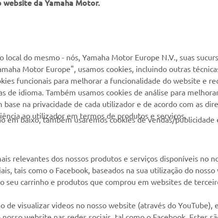
o website da Yamaha Motor.
MAIS YAMAHA
SERVIÇO E SUPORTE
MyYamaha
Suporte loja online
 local do mesmo - nós, Yamaha Motor Europe N.V., suas sucurs
amaha Motor Europe", usamos cookies, incluindo outras técnicas
Yamaha Music
Serviço de Apoio ao
kies funcionais para melhorar a funcionalidade do website e re
Cliente
Yamaha Racing
cias de idioma. Também usamos cookies de análise para melhora
Livro de reclamações
base na privacidade de cada utilizador e de acordo com as diret
Yamaha Motor Global
ência ao utilizador em termos de produtos e serviços.
Catálogo de peças
otão em baixo, também usaremos cookies de vendas/publicidade 
Aplicações móveis
Localizador de
Concessionários
ais relevantes dos nossos produtos e serviços disponíveis no n
Gestão de resíduos,
ciais, tais como o Facebook, baseados na sua utilização do nosso
baterias e VFV
 ao seu carrinho e produtos que comprou em websites de terceir
o de visualizar videos no nosso website (através do YouTube),
nosso website nas redes sociais, tal como o Facebook. Estes s