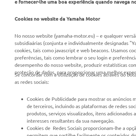
e fornecer-lhe uma boa experiência quando navega n
EMPRESA
PARA EMPRESAS
Cookies no website da Yamaha Motor
Sobre nós
NEO's Delivery
No nosso website (yamaha-motor.eu) – e qualquer versão
subsidiaárias (conjunta e individualmente designadas "Y
Notícias
Sistemas eBike
cookies, tais como javascript e web beacons. Usamos coo
Imprensa
Autoridades
preferências, tais como lembrar o seu login e preferên
desempenho do nosso website, produzir estatísticas com 
Catálogos
Campos de golfe
proteção de dados, para proporcionar uma melhor experi
Se concordar com a utilização de cookies através do b
Trabalhar na Yamaha
Socorristas
as redes sociais:
Tornar-se um revendedor
Escolas de condução
Eventos
Unidade de Negócios de
Cookies de Publicidade para mostrar os anúncios m
Robótica
de terceiros, incluindo as plataformas de redes so
Política de Direitos
produtos, serviços visualizados, itens adicionados
Humanos
Parcerias
interesses resultantes da sua navegação.
Política Básica de
Informação Técnica para
Cookies de Redes Sociais proporcionam-lhe a opçã
Sustentabilidade
Agentes
permitem que partilhe facilmente os conteúdos do 