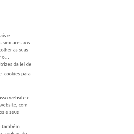
NEWSLETTER
Seja o primeiro a saber das últimas ofertas, eventos especiais,
ais e
novos lançamentos e muito mais
 similares aos
colher as suas
SUBSCREVER
r o
rizes da lei de
Leia a nossa Política de Privacidade para saber como
e cookies para
processamos os seus dados pessoais:
Politica de Privacidade
osso website e
 website, com
os e seus
 e também
ão cookies de