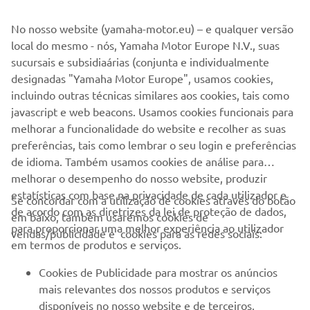
No nosso website (yamaha-motor.eu) – e qualquer versão
local do mesmo - nós, Yamaha Motor Europe N.V., suas
sucursais e subsidiaárias (conjunta e individualmente
designadas "Yamaha Motor Europe", usamos cookies,
incluindo outras técnicas similares aos cookies, tais como
javascript e web beacons. Usamos cookies funcionais para
Ler mais
melhorar a funcionalidade do website e recolher as suas
preferências, tais como lembrar o seu login e preferências
de idioma. Também usamos cookies de análise para
melhorar o desempenho do nosso website, produzir
estatísticas com base na privacidade de cada utilizador e
Se concordar com a utilização de cookies através do botão
de acordo com as diretrizes da lei de proteção de dados,
em baixo, também usaremos cookies de
EMPRESA
para proporcionar uma melhor experiência ao utilizador
vendas/publicidade e cookies para as redes sociais:
em termos de produtos e serviços.
PARA EMPRESAS
Cookies de Publicidade para mostrar os anúncios
mais relevantes dos nossos produtos e serviços
MAIS YAMAHA
disponíveis no nosso website e de terceiros,