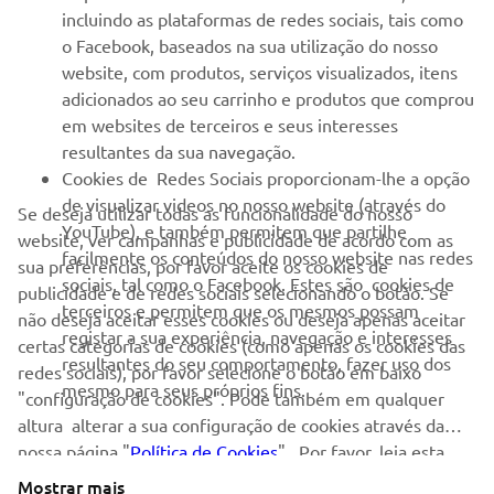
incluindo as plataformas de redes sociais, tais como
o Facebook, baseados na sua utilização do nosso
SERVIÇO E SUPORTE
website, com produtos, serviços visualizados, itens
adicionados ao seu carrinho e produtos que comprou
em websites de terceiros e seus interesses
NEWSLETTER
resultantes da sua navegação.
Seja o primeiro a saber das últimas ofertas, eventos especiais,
Cookies de Redes Sociais proporcionam-lhe a opção
novos lançamentos e muito mais
de visualizar videos no nosso website (através do
Se deseja utilizar todas as funcionalidade do nosso
YouTube), e também permitem que partilhe
website, ver campanhas e publicidade de acordo com as
facilmente os conteúdos do nosso website nas redes
sua preferências, por favor aceite os cookies de
sociais, tal como o Facebook. Estes são cookies de
publicidade e de redes sociais selecionando o botão. Se
SUBSCREVER
terceiros e permitem que os mesmos possam
não deseja aceitar esses cookies ou deseja apenas aceitar
registar a sua experiência, navegação e interesses
certas categorias de cookies (como apenas os cookies das
resultantes do seu comportamento, fazer uso dos
Leia a nossa Política de Privacidade para saber como processamos
redes sociais), por favor selecione o botão em baixo
mesmo para seus próprios fins.
os seus dados pessoais:
Politica de Privacidade
"configuração de cookies". Pode também em qualquer
altura alterar a sua configuração de cookies através da
Portugal (Portuguese)
nossa página "
Política de Cookies
" . Por favor, leia esta
política de cookies para saber mais sobre os cookies que
Mostrar mais