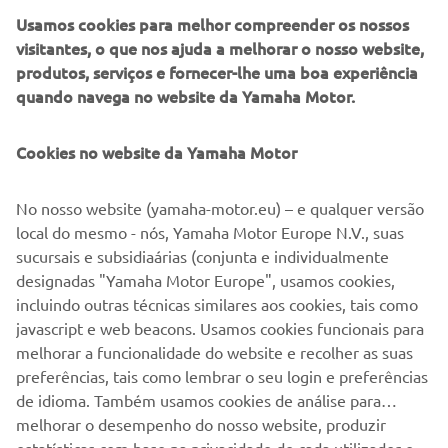
tem-se afirmado como uma referência do Todo-o-Terreno
Usamos cookies para melhor compreender os nossos
nacional, mantendo o ambiente familiar e acessível que o
visitantes, o que nos ajuda a melhorar o nosso website,
distingue desde a sua criação, em 2002.
produtos, serviços e fornecer-lhe uma boa experiência
quando navega no website da Yamaha Motor.
Depois das primeiras provas da temporada, os pilotos
chegam a Évora motivados para mais uma ronda intensa,
onde não faltarão momentos de grande espetáculo em
Cookies no website da Yamaha Motor
pista, competição saudável e o habitual espírito de
entreajuda entre participantes e equipas.
No nosso website (yamaha-motor.eu) – e qualquer versão
local do mesmo - nós, Yamaha Motor Europe N.V., suas
As categorias de motos e Moto4 estarão novamente em
sucursais e subsidiaárias (conjunta e individualmente
destaque, numa prova que promete muita ação para todos
designadas "Yamaha Motor Europe", usamos cookies,
os fãs das duas rodas.
incluindo outras técnicas similares aos cookies, tais como
A entrada é gratuita. Vem até Évora e acompanha de
javascript e web beacons. Usamos cookies funcionais para
perto mais uma grande jornada do Troféu YAMAHA!
melhorar a funcionalidade do website e recolher as suas
preferências, tais como lembrar o seu login e preferências
de idioma. Também usamos cookies de análise para
melhorar o desempenho do nosso website, produzir