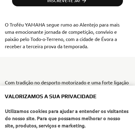
INSCREVE-TE JÁ!
O Troféu YAMAHA segue rumo ao Alentejo para mais 
uma emocionante jornada de competição, convívio e 
paixão pelo Todo-o-Terreno, com a cidade de Évora a 
receber a terceira prova da temporada.
Com tradição no desporto motorizado e uma forte ligação
ao motocross e ao TT, Évora proporciona o cenário ideal
VALORIZAMOS A SUA PRIVACIDADE
para mais um grande fim de semana do Troféu YAMAHA.
O traçado alentejano promete corridas disputadas, muita
Utilizamos cookies para ajudar a entender os visitantes
animação e desafios técnicos que irão colocar à prova
do nosso site. Para que possamos melhorar o nosso
pilotos de todas as categorias.
site, produtos, serviços e marketing.
Ao longo de mais de duas décadas, o Troféu YAMAHA