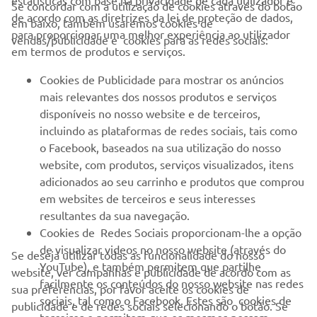
estatísticas com base na privacidade de cada utilizador e
Se concordar com a utilização de cookies através do botão
de acordo com as diretrizes da lei de proteção de dados,
em baixo, também usaremos cookies de
EMPRESA
para proporcionar uma melhor experiência ao utilizador
vendas/publicidade e cookies para as redes sociais:
em termos de produtos e serviços.
PARA EMPRESAS
Cookies de Publicidade para mostrar os anúncios
mais relevantes dos nossos produtos e serviços
MAIS YAMAHA
disponíveis no nosso website e de terceiros,
incluindo as plataformas de redes sociais, tais como
o Facebook, baseados na sua utilização do nosso
SERVIÇO E SUPORTE
website, com produtos, serviços visualizados, itens
adicionados ao seu carrinho e produtos que comprou
em websites de terceiros e seus interesses
NEWSLETTER
resultantes da sua navegação.
Seja o primeiro a saber das últimas ofertas, eventos especiais,
Cookies de Redes Sociais proporcionam-lhe a opção
novos lançamentos e muito mais
de visualizar videos no nosso website (através do
Se deseja utilizar todas as funcionalidade do nosso
YouTube), e também permitem que partilhe
website, ver campanhas e publicidade de acordo com as
facilmente os conteúdos do nosso website nas redes
sua preferências, por favor aceite os cookies de
sociais, tal como o Facebook. Estes são cookies de
publicidade e de redes sociais selecionando o botão. Se
SUBSCREVER