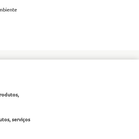
mbiente 
produtos,
tos, serviços