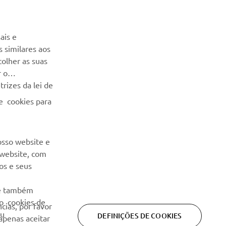
NEWSLETTER
Seja o primeiro a saber das últimas ofertas, eventos especiais,
ais e
novos lançamentos e muito mais
 similares aos
colher as suas
SUBSCREVER
r o
rizes da lei de
Leia a nossa Política de Privacidade para saber como
e cookies para
processamos os seus dados pessoais:
Politica de Privacidade
osso website e
 website, com
os e seus
 e também
ão cookies de
cias, por favor
eu
DEFINIÇÕES DE COOKIES
 apenas aceitar