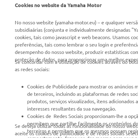
EMPRESA
PARA EMPRESAS
Cookies no website da Yamaha Motor
Sobre nós
NEO's Delivery
No nosso website (yamaha-motor.eu) – e qualquer versão
subsidiaárias (conjunta e individualmente designadas "Y
Notícias
Sistemas eBike
cookies, tais como javascript e web beacons. Usamos coo
Imprensa
Autoridades
preferências, tais como lembrar o seu login e preferên
desempenho do nosso website, produzir estatísticas com 
Catálogos
Campos de golfe
proteção de dados, para proporcionar uma melhor experi
Se concordar com a utilização de cookies através do b
Trabalhar na Yamaha
Socorristas
as redes sociais:
Tornar-se um revendedor
Escolas de condução
Eventos
Unidade de Negócios de
Cookies de Publicidade para mostrar os anúncios m
Robótica
de terceiros, incluindo as plataformas de redes so
Política de Direitos
produtos, serviços visualizados, itens adicionados
Humanos
Parcerias
interesses resultantes da sua navegação.
Política Básica de
Informação Técnica para
Cookies de Redes Sociais proporcionam-lhe a opçã
Sustentabilidade
Agentes
permitem que partilhe facilmente os conteúdos do 
Se deseja utilizar todas as funcionalidade do nosso web
terceiros e permitem que os mesmos possam regist
aceite os cookies de publicidade e de redes sociais sele
Canal de Denúncias
Yamalube Safety Data