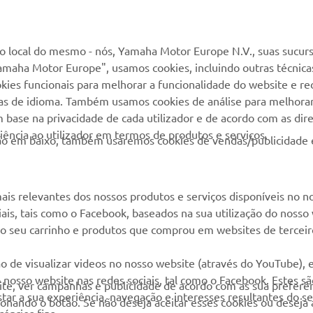
MAIS YAMAHA
SERVIÇO E SUPORTE
MyYamaha
Suporte loja online
 local do mesmo - nós, Yamaha Motor Europe N.V., suas sucurs
amaha Motor Europe", usamos cookies, incluindo outras técnicas
Yamaha Music
Serviço de Apoio ao
kies funcionais para melhorar a funcionalidade do website e re
Cliente
Yamaha Racing
cias de idioma. Também usamos cookies de análise para melhora
Livro de reclamações
base na privacidade de cada utilizador e de acordo com as diret
Yamaha Motor Global
ência ao utilizador em termos de produtos e serviços.
Catálogo de peças
otão em baixo, também usaremos cookies de vendas/publicidade 
Aplicações móveis
Localizador de
Concessionários
ais relevantes dos nossos produtos e serviços disponíveis no n
Gestão de resíduos,
ciais, tais como o Facebook, baseados na sua utilização do nosso
baterias e VFV
 ao seu carrinho e produtos que comprou em websites de terceir
o de visualizar videos no nosso website (através do YouTube),
nosso website nas redes sociais, tal como o Facebook. Estes s
site, ver campanhas e publicidade de acordo com as sua preferên
ar a sua experiência, navegação e interesses resultantes do s
cionando o botão. Se não deseja aceitar esses cookies ou deseja