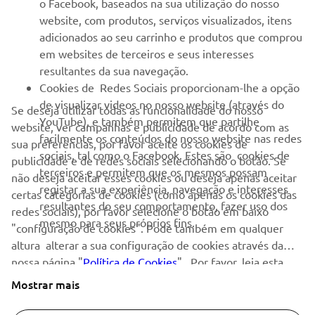
o Facebook, baseados na sua utilização do nosso
SERVIÇO E SUPORTE
website, com produtos, serviços visualizados, itens
adicionados ao seu carrinho e produtos que comprou
em websites de terceiros e seus interesses
NEWSLETTER
resultantes da sua navegação.
Seja o primeiro a saber das últimas ofertas, eventos especiais,
Cookies de Redes Sociais proporcionam-lhe a opção
novos lançamentos e muito mais
de visualizar videos no nosso website (através do
Se deseja utilizar todas as funcionalidade do nosso
YouTube), e também permitem que partilhe
website, ver campanhas e publicidade de acordo com as
facilmente os conteúdos do nosso website nas redes
sua preferências, por favor aceite os cookies de
sociais, tal como o Facebook. Estes são cookies de
publicidade e de redes sociais selecionando o botão. Se
SUBSCREVER
terceiros e permitem que os mesmos possam
não deseja aceitar esses cookies ou deseja apenas aceitar
registar a sua experiência, navegação e interesses
certas categorias de cookies (como apenas os cookies das
resultantes do seu comportamento, fazer uso dos
Leia a nossa Política de Privacidade para saber como processamos
redes sociais), por favor selecione o botão em baixo
mesmo para seus próprios fins.
os seus dados pessoais:
Politica de Privacidade
"configuração de cookies". Pode também em qualquer
altura alterar a sua configuração de cookies através da
nossa página "
Portugal (Portuguese)
Política de Cookies
" . Por favor, leia esta
política de cookies para saber mais sobre os cookies que
Mostrar mais
usamos e como os usamos.