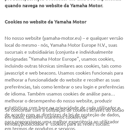
quando navega no website da Yamaha Motor.
Cookies no website da Yamaha Motor
All Terrain Tour 2026 - Países Baixos
No nosso website (yamaha-motor.eu) – e qualquer versão
local do mesmo - nós, Yamaha Motor Europe N.V., suas
24 Outubro
sucursais e subsidiaárias (conjunta e individualmente
designadas "Yamaha Motor Europe", usamos cookies,
incluindo outras técnicas similares aos cookies, tais como
javascript e web beacons. Usamos cookies funcionais para
FAZER INSCRIÇÃO
melhorar a funcionalidade do website e recolher as suas
preferências, tais como lembrar o seu login e preferências
de idioma. Também usamos cookies de análise para
melhorar o desempenho do nosso website, produzir
estatísticas com base na privacidade de cada utilizador e
Se concordar com a utilização de cookies através do botão
de acordo com as diretrizes da lei de proteção de dados,
em baixo, também usaremos cookies de
EMPRESA
para proporcionar uma melhor experiência ao utilizador
vendas/publicidade e cookies para as redes sociais:
em termos de produtos e serviços.