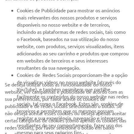
PARA EMPRESAS
Cookies de Publicidade para mostrar os anúncios
mais relevantes dos nossos produtos e serviços
MAIS YAMAHA
disponíveis no nosso website e de terceiros,
incluindo as plataformas de redes sociais, tais como
o Facebook, baseados na sua utilização do nosso
SERVIÇO E SUPORTE
website, com produtos, serviços visualizados, itens
adicionados ao seu carrinho e produtos que comprou
em websites de terceiros e seus interesses
NEWSLETTER
resultantes da sua navegação.
Seja o primeiro a saber das últimas ofertas, eventos especiais,
Cookies de Redes Sociais proporcionam-lhe a opção
novos lançamentos e muito mais
de visualizar videos no nosso website (através do
Se deseja utilizar todas as funcionalidade do nosso
YouTube), e também permitem que partilhe
website, ver campanhas e publicidade de acordo com as
facilmente os conteúdos do nosso website nas redes
sua preferências, por favor aceite os cookies de
sociais, tal como o Facebook. Estes são cookies de
publicidade e de redes sociais selecionando o botão. Se
SUBSCREVER
terceiros e permitem que os mesmos possam
não deseja aceitar esses cookies ou deseja apenas aceitar
registar a sua experiência, navegação e interesses
certas categorias de cookies (como apenas os cookies das
resultantes do seu comportamento, fazer uso dos
Leia a nossa Política de Privacidade para saber como processamos
redes sociais), por favor selecione o botão em baixo
mesmo para seus próprios fins.
os seus dados pessoais:
Politica de Privacidade