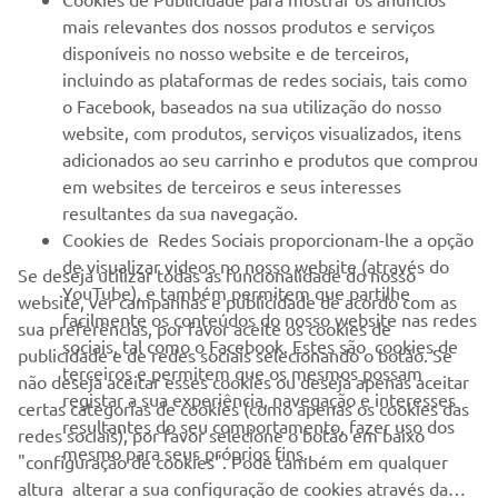
mais relevantes dos nossos produtos e serviços
MAIS YAMAHA
disponíveis no nosso website e de terceiros,
incluindo as plataformas de redes sociais, tais como
o Facebook, baseados na sua utilização do nosso
SERVIÇO E SUPORTE
website, com produtos, serviços visualizados, itens
adicionados ao seu carrinho e produtos que comprou
em websites de terceiros e seus interesses
NEWSLETTER
resultantes da sua navegação.
Seja o primeiro a saber das últimas ofertas, eventos especiais,
Cookies de Redes Sociais proporcionam-lhe a opção
novos lançamentos e muito mais
de visualizar videos no nosso website (através do
Se deseja utilizar todas as funcionalidade do nosso
YouTube), e também permitem que partilhe
website, ver campanhas e publicidade de acordo com as
facilmente os conteúdos do nosso website nas redes
sua preferências, por favor aceite os cookies de
sociais, tal como o Facebook. Estes são cookies de
publicidade e de redes sociais selecionando o botão. Se
SUBSCREVER
terceiros e permitem que os mesmos possam
não deseja aceitar esses cookies ou deseja apenas aceitar
registar a sua experiência, navegação e interesses
certas categorias de cookies (como apenas os cookies das
resultantes do seu comportamento, fazer uso dos
Leia a nossa Política de Privacidade para saber como processamos
redes sociais), por favor selecione o botão em baixo
mesmo para seus próprios fins.
os seus dados pessoais:
Politica de Privacidade
"configuração de cookies". Pode também em qualquer
altura alterar a sua configuração de cookies através da