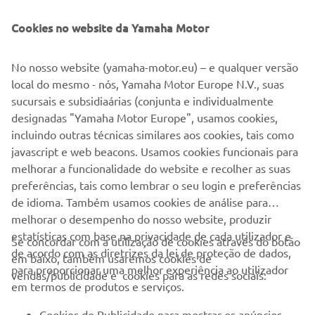
Cookies no website da Yamaha Motor
No nosso website (yamaha-motor.eu) – e qualquer versão
local do mesmo - nós, Yamaha Motor Europe N.V., suas
App My TMAX Connect
sucursais e subsidiaárias (conjunta e individualmente
O My TMAX Connect dá aos condutores acesso a um
designadas "Yamaha Motor Europe", usamos cookies,
localizador de motos, para que possam localizar a sua
incluindo outras técnicas similares aos cookies, tais como
TMAX em qualquer altura e, se a moto for deslocada com
javascript e web beacons. Usamos cookies funcionais para
o motor desligado, o condutor recebe um alerta,
melhorar a funcionalidade do website e recolher as suas
diretamente no seu telemóvel!
preferências, tais como lembrar o seu login e preferências
de idioma. Também usamos cookies de análise para
Ler mais
melhorar o desempenho do nosso website, produzir
estatísticas com base na privacidade de cada utilizador e
Se concordar com a utilização de cookies através do botão
de acordo com as diretrizes da lei de proteção de dados,
em baixo, também usaremos cookies de
EMPRESA
para proporcionar uma melhor experiência ao utilizador
vendas/publicidade e cookies para as redes sociais:
em termos de produtos e serviços.
PARA EMPRESAS
Cookies de Publicidade para mostrar os anúncios