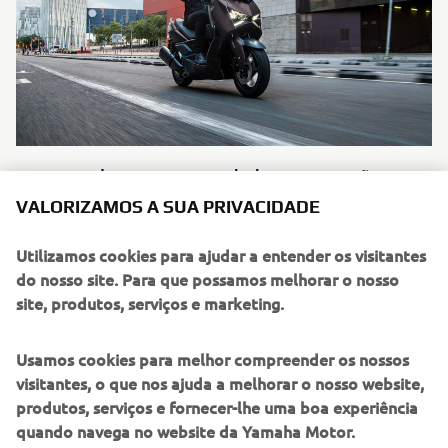
XMAX Tech MAX Conetividade e Navegação
VALORIZAMOS A SUA PRIVACIDADE
Tire o máximo partido das funcionalidades de
conetividade e navegação da sua XMAX Tech MAX através
Utilizamos cookies para ajudar a entender os visitantes
da aplicação MyRide e Garmin StreetCross
do nosso site. Para que possamos melhorar o nosso
Ler mais
site, produtos, serviços e marketing.
Usamos cookies para melhor compreender os nossos
visitantes, o que nos ajuda a melhorar o nosso website,
produtos, serviços e fornecer-lhe uma boa experiência
quando navega no website da Yamaha Motor.