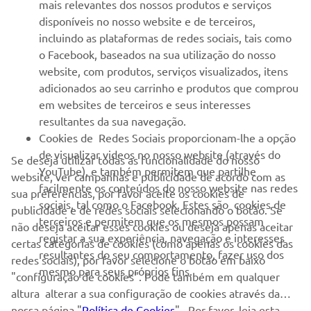
mais relevantes dos nossos produtos e serviços
disponíveis no nosso website e de terceiros,
SERVIÇO E SUPORTE
incluindo as plataformas de redes sociais, tais como
o Facebook, baseados na sua utilização do nosso
website, com produtos, serviços visualizados, itens
NEWSLETTER
adicionados ao seu carrinho e produtos que comprou
em websites de terceiros e seus interesses
Seja o primeiro a saber das últimas ofertas, eventos especiais,
novos lançamentos e muito mais
resultantes da sua navegação.
Cookies de Redes Sociais proporcionam-lhe a opção
de visualizar videos no nosso website (através do
Se deseja utilizar todas as funcionalidade do nosso
YouTube), e também permitem que partilhe
website, ver campanhas e publicidade de acordo com as
facilmente os conteúdos do nosso website nas redes
SUBSCREVER
sua preferências, por favor aceite os cookies de
sociais, tal como o Facebook. Estes são cookies de
publicidade e de redes sociais selecionando o botão. Se
terceiros e permitem que os mesmos possam
não deseja aceitar esses cookies ou deseja apenas aceitar
Leia a nossa Política de Privacidade para saber como processamos
registar a sua experiência, navegação e interesses
os seus dados pessoais:
Politica de Privacidade
certas categorias de cookies (como apenas os cookies das
resultantes do seu comportamento, fazer uso dos
redes sociais), por favor selecione o botão em baixo
mesmo para seus próprios fins.
"configuração de cookies". Pode também em qualquer
Portugal (Portuguese)
altura alterar a sua configuração de cookies através da
nossa página "
Política de Cookies
" . Por favor, leia esta