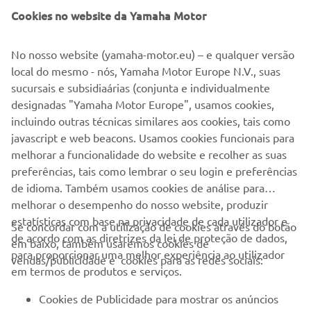
Cookies no website da Yamaha Motor
DESCULPE! ESTE EVENTO ESTÁ
ENCERRADO.
No nosso website (yamaha-motor.eu) – e qualquer versão
Por favor visite nosso site para verificar quando serão os
local do mesmo - nós, Yamaha Motor Europe N.V., suas
próximos eventos.
sucursais e subsidiaárias (conjunta e individualmente
designadas "Yamaha Motor Europe", usamos cookies,
IR PARA O CALENDÁRIO DE EVENTOS
incluindo outras técnicas similares aos cookies, tais como
javascript e web beacons. Usamos cookies funcionais para
melhorar a funcionalidade do website e recolher as suas
preferências, tais como lembrar o seu login e preferências
de idioma. Também usamos cookies de análise para
melhorar o desempenho do nosso website, produzir
EMPRESA
estatísticas com base na privacidade de cada utilizador e
Se concordar com a utilização de cookies através do botão
de acordo com as diretrizes da lei de proteção de dados,
em baixo, também usaremos cookies de
para proporcionar uma melhor experiência ao utilizador
vendas/publicidade e cookies para as redes sociais:
PARA EMPRESAS
em termos de produtos e serviços.
Cookies de Publicidade para mostrar os anúncios
MAIS YAMAHA