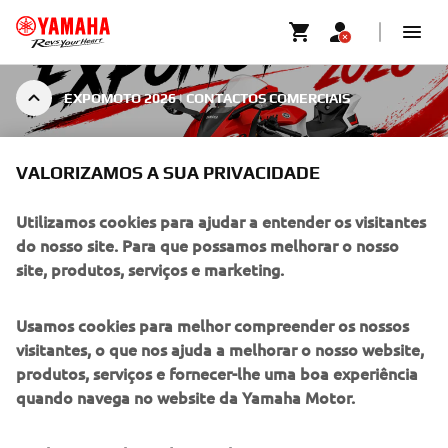
EXPOMOTO 2026 | CONTACTOS COMERCIAIS
EXPOMOTO 2026 |
VALORIZAMOS A SUA PRIVACIDADE
CONTACTOS COMERCIAIS
Utilizamos cookies para ajudar a entender os visitantes
do nosso site. Para que possamos melhorar o nosso
site, produtos, serviços e marketing.
DESCULPE! ESTE EVENTO ESTÁ
Usamos cookies para melhor compreender os nossos
ENCERRADO.
visitantes, o que nos ajuda a melhorar o nosso website,
Por favor visite nosso site para verificar quando serão os
produtos, serviços e fornecer-lhe uma boa experiência
próximos eventos.
quando navega no website da Yamaha Motor.
IR PARA O CALENDÁRIO DE EVENTOS