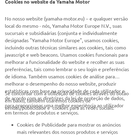
Cookies no website da Yamaha Motor
No nosso website (yamaha-motor.eu) – e qualquer versão
local do mesmo - nós, Yamaha Motor Europe N.V., suas
sucursais e subsidiaárias (conjunta e individualmente
designadas "Yamaha Motor Europe", usamos cookies,
EMPRESA
incluindo outras técnicas similares aos cookies, tais como
javascript e web beacons. Usamos cookies funcionais para
melhorar a funcionalidade do website e recolher as suas
PARA EMPRESAS
preferências, tais como lembrar o seu login e preferências
de idioma. Também usamos cookies de análise para
MAIS YAMAHA
melhorar o desempenho do nosso website, produzir
estatísticas com base na privacidade de cada utilizador e
Se concordar com a utilização de cookies através do botão
SERVIÇO E SUPORTE
de acordo com as diretrizes da lei de proteção de dados,
em baixo, também usaremos cookies de
para proporcionar uma melhor experiência ao utilizador
vendas/publicidade e cookies para as redes sociais:
em termos de produtos e serviços.
NEWSLETTER
Cookies de Publicidade para mostrar os anúncios
Seja o primeiro a saber das últimas ofertas, eventos especiais,
mais relevantes dos nossos produtos e serviços