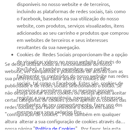
novos lançamentos e muito mais
disponíveis no nosso website e de terceiros,
incluindo as plataformas de redes sociais, tais como
o Facebook, baseados na sua utilização do nosso
website, com produtos, serviços visualizados, itens
SUBSCREVER
adicionados ao seu carrinho e produtos que comprou
em websites de terceiros e seus interesses
resultantes da sua navegação.
Leia a nossa Política de Privacidade para saber como processamos
Cookies de Redes Sociais proporcionam-lhe a opção
os seus dados pessoais:
Politica de Privacidade
de visualizar videos no nosso website (através do
Se deseja utilizar todas as funcionalidade do nosso
YouTube), e também permitem que partilhe
website, ver campanhas e publicidade de acordo com as
Portugal (Portuguese)
facilmente os conteúdos do nosso website nas redes
sua preferências, por favor aceite os cookies de
sociais, tal como o Facebook. Estes são cookies de
publicidade e de redes sociais selecionando o botão. Se
terceiros e permitem que os mesmos possam
não deseja aceitar esses cookies ou deseja apenas aceitar
registar a sua experiência, navegação e interesses
certas categorias de cookies (como apenas os cookies das
resultantes do seu comportamento, fazer uso dos
redes sociais), por favor selecione o botão em baixo
© Copyright - 2026 Yamaha Motor Europe N.V. - Todos os direitos
mesmo para seus próprios fins.
"configuração de cookies". Pode também em qualquer
reservados
altura alterar a sua configuração de cookies através da
nossa página "
Política de Cookies
" . Por favor, leia esta
Política de Privacidade
Informações de Cookies
Declaração Legal