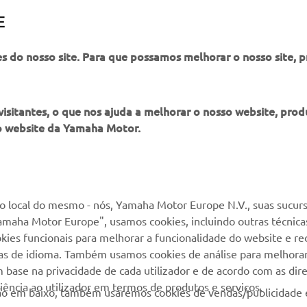
SAIBA MAIS
E
es do nosso site. Para que possamos melhorar o nosso site, 
itantes, o que nos ajuda a melhorar o nosso website, produ
o website da Yamaha Motor.
MAIS YAMAHA
SERVIÇO E SUPORTE
MyYamaha
Suporte loja online
 local do mesmo - nós, Yamaha Motor Europe N.V., suas sucurs
amaha Motor Europe", usamos cookies, incluindo outras técnicas
Yamaha Music
Serviço de Apoio ao
kies funcionais para melhorar a funcionalidade do website e re
Cliente
Yamaha Racing
cias de idioma. Também usamos cookies de análise para melhora
Livro de reclamações
base na privacidade de cada utilizador e de acordo com as diret
Yamaha Motor Global
ência ao utilizador em termos de produtos e serviços.
Catálogo de peças
otão em baixo, também usaremos cookies de vendas/publicidade 
Aplicações móveis