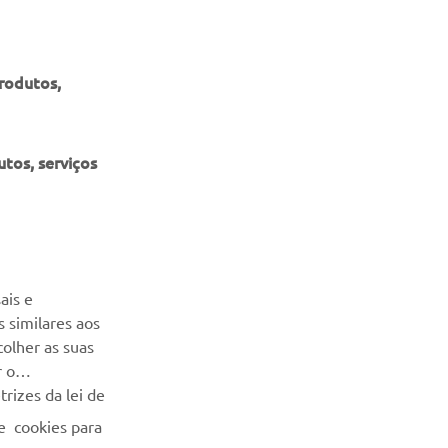
produtos,
tos, serviços
NEWSLETTER
Seja o primeiro a saber das últimas ofertas, eventos especiais,
ais e
novos lançamentos e muito mais
 similares aos
colher as suas
SUBSCREVER
r o
rizes da lei de
Leia a nossa Política de Privacidade para saber como
e cookies para
processamos os seus dados pessoais:
Politica de Privacidade