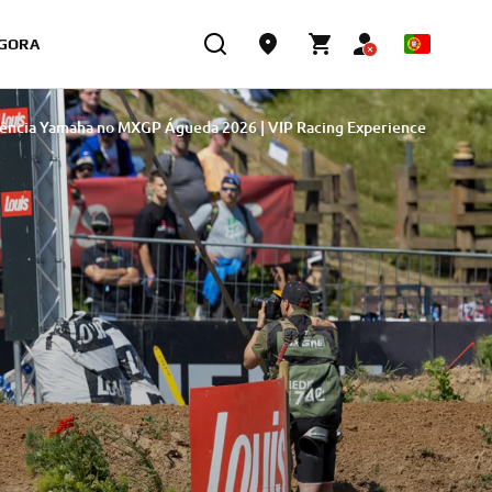
GORA
ência Yamaha no MXGP Águeda 2026 | VIP Racing Experience