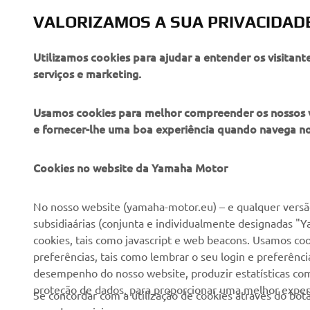
SAIBA MAIS
VALORIZAMOS A SUA PRIVACIDAD
Utilizamos cookies para ajudar a entender os visitant
serviços e marketing.
Usamos cookies para melhor compreender os nossos vis
e fornecer-lhe uma boa experiência quando navega n
EMPRESA
PARA EMPRESAS
Cookies no website da Yamaha Motor
Sobre nós
NEO's Delivery
No nosso website (yamaha-motor.eu) – e qualquer versão
subsidiaárias (conjunta e individualmente designadas "Y
Notícias
Sistemas eBike
cookies, tais como javascript e web beacons. Usamos coo
Imprensa
Autoridades
preferências, tais como lembrar o seu login e preferên
desempenho do nosso website, produzir estatísticas com 
Catálogos
Campos de golfe
proteção de dados, para proporcionar uma melhor experi
Se concordar com a utilização de cookies através do b
Trabalhar na Yamaha
Socorristas