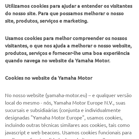
Utilizamos cookies para ajudar a entender os visitantes
do nosso site. Para que possamos melhorar o nosso
site, produtos, serviços e marketing.
Usamos cookies para melhor compreender os nossos
visitantes, o que nos ajuda a melhorar o nosso website,
produtos, serviços e fornecer-lhe uma boa experiência
quando navega no website da Yamaha Motor.
Cookies no website da Yamaha Motor
DOWNLOAD
PRO FISHING CUP
No nosso website (yamaha-motor.eu) – e qualquer versão
local do mesmo - nós, Yamaha Motor Europe N.V., suas
Clique num dos ícones para descarregar a aplicação
sucursais e subsidiaárias (conjunta e individualmente
gratuita Yamaha Pro Fishing Cup.
designadas "Yamaha Motor Europe", usamos cookies,
incluindo outras técnicas similares aos cookies, tais como
javascript e web beacons. Usamos cookies funcionais para