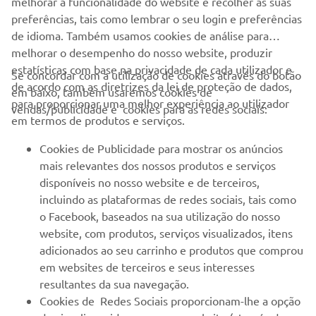
melhorar a funcionalidade do website e recolher as suas
preferências, tais como lembrar o seu login e preferências
de idioma. Também usamos cookies de análise para
melhorar o desempenho do nosso website, produzir
estatísticas com base na privacidade de cada utilizador e
Se concordar com a utilização de cookies através do botão
de acordo com as diretrizes da lei de proteção de dados,
em baixo, também usaremos cookies de
EMPRESA
para proporcionar uma melhor experiência ao utilizador
vendas/publicidade e cookies para as redes sociais:
em termos de produtos e serviços.
PARA EMPRESAS
Cookies de Publicidade para mostrar os anúncios
mais relevantes dos nossos produtos e serviços
MAIS YAMAHA
disponíveis no nosso website e de terceiros,
incluindo as plataformas de redes sociais, tais como
o Facebook, baseados na sua utilização do nosso
SERVIÇO E SUPORTE
website, com produtos, serviços visualizados, itens
adicionados ao seu carrinho e produtos que comprou
em websites de terceiros e seus interesses
NEWSLETTER
resultantes da sua navegação.
Seja o primeiro a saber das últimas ofertas, eventos especiais,
Cookies de Redes Sociais proporcionam-lhe a opção
novos lançamentos e muito mais