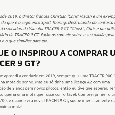
esde 2019, o diretor francês Christian 'Chris' Macari é um exem
e do que é o segmento Sport Touring. Desfrutando do conforto 
 da sua adorada Yamaha TRACER 9 GT "Ghost", Chris é um utili
iário da TRACER 9 GT. Falámos com ele sobre a sua paixão pela
e o que significa para ele.
UE O INSPIROU A COMPRAR 
CER 9 GT?
e aprendi a conduzir em 2019, sempre quis uma TRACER 900 
nha mota de sonho. Mas eu só tinha uma licença A2 com uma
ação de 2 anos para novos pilotos, então eu tive que esperar. Te
sso queria uma mota que fosse confortável. Comprei primeiro 
00, e quando vi a nova TRACER 9 GT, soube imediatamente qu
óxima mota!