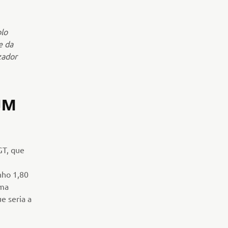
plo
e da
zador
UM
GT, que
nho 1,80
uma
e seria a