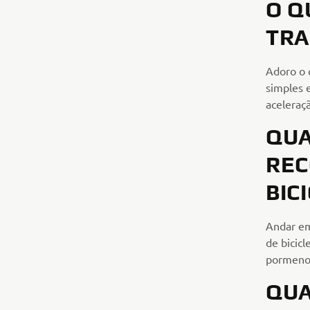
O Q
TRA
Adoro o 
simples 
aceleraçã
QUA
REC
BIC
Andar em
de bicicl
pormeno
QUA