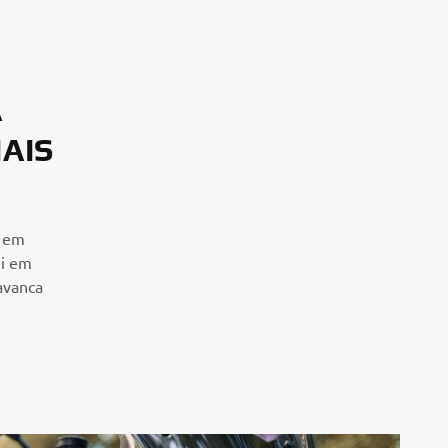
A
AIS
o em
ei em
avanca