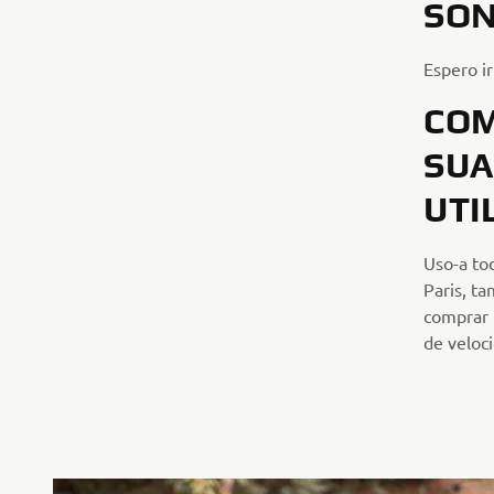
SO
Espero i
COM
SUA
UTI
Uso-a tod
Paris, t
comprar 
de veloc