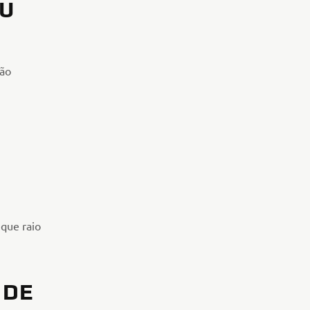
EU
são
"que raio
 DE