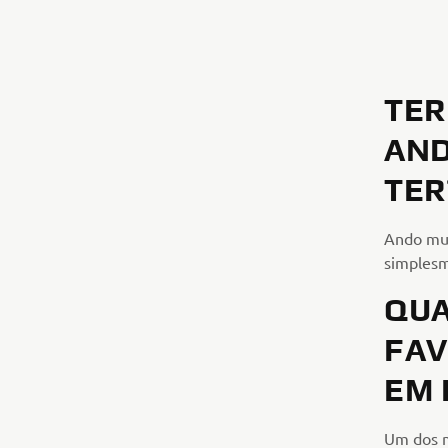
TER
AND
TER
Ando mui
simplesm
QUA
FAV
EM 
Um dos m