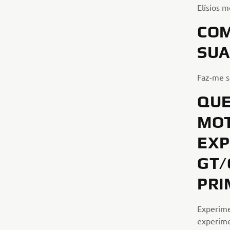
Elísios m
COM
SUA
Faz-me s
QUE
MOT
EXP
GT/
PRI
Experime
experime