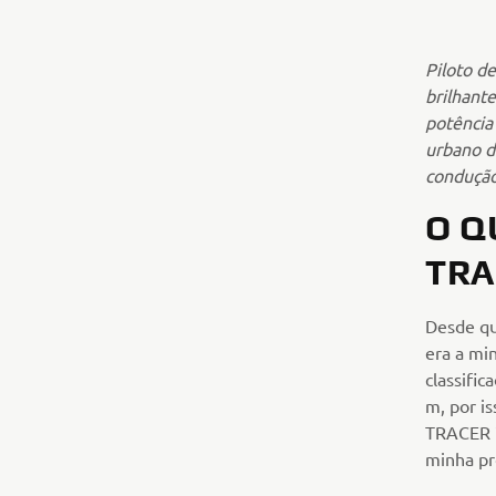
Piloto d
brilhant
potência
urbano d
condução 
O Q
TRA
Desde qu
era a mi
classific
m, por i
TRACER 7
minha pr