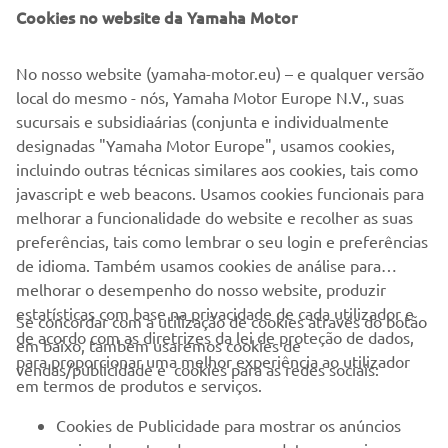
We have excursion and rental packages available on
Cookies no website da Yamaha Motor
whatever vehicle matches your lifestyle. You can choose
from Partners that have any of these product lines in
No nosso website (yamaha-motor.eu) – e qualquer versão
stock and ready for your trip!
local do mesmo - nós, Yamaha Motor Europe N.V., suas
sucursais e subsidiaárias (conjunta e individualmente
DISCOVER OUR DESTINATIONS
designadas "Yamaha Motor Europe", usamos cookies,
incluindo outras técnicas similares aos cookies, tais como
javascript e web beacons. Usamos cookies funcionais para
melhorar a funcionalidade do website e recolher as suas
preferências, tais como lembrar o seu login e preferências
de idioma. Também usamos cookies de análise para
EMPRESA
melhorar o desempenho do nosso website, produzir
estatísticas com base na privacidade de cada utilizador e
Se concordar com a utilização de cookies através do botão
PARA EMPRESAS
de acordo com as diretrizes da lei de proteção de dados,
em baixo, também usaremos cookies de
para proporcionar uma melhor experiência ao utilizador
vendas/publicidade e cookies para as redes sociais:
MAIS YAMAHA
em termos de produtos e serviços.
Cookies de Publicidade para mostrar os anúncios
SERVIÇO E SUPORTE