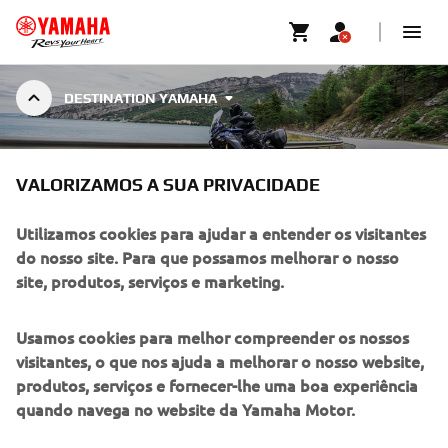
DESTINATION YAMAHA
DESTINATION EXPERIENCES
VALORIZAMOS A SUA PRIVACIDADE
Utilizamos cookies para ajudar a entender os visitantes
do nosso site. Para que possamos melhorar o nosso
site, produtos, serviços e marketing.
DESTINATION YAMAHA
Yamaha is the leader in providing you an aspirational
Usamos cookies para melhor compreender os nossos
experience to explore new terrain, new vehicles and new
visitantes, o que nos ajuda a melhorar o nosso website,
destinations. See and experience something new with one
produtos, serviços e fornecer-lhe uma boa experiência
of our Destination Experiences.
quando navega no website da Yamaha Motor.