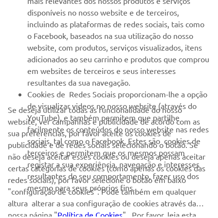
mais relevantes dos nossos produtos e serviços
disponíveis no nosso website e de terceiros,
incluindo as plataformas de redes sociais, tais como
NEWSLETTER
o Facebook, baseados na sua utilização do nosso
website, com produtos, serviços visualizados, itens
Seja o primeiro a saber das últimas ofertas, eventos especiais,
adicionados ao seu carrinho e produtos que comprou
novos lançamentos e muito mais
em websites de terceiros e seus interesses
resultantes da sua navegação.
Cookies de Redes Sociais proporcionam-lhe a opção
de visualizar videos no nosso website (através do
Se deseja utilizar todas as funcionalidade do nosso
SUBSCREVER
YouTube), e também permitem que partilhe
website, ver campanhas e publicidade de acordo com as
facilmente os conteúdos do nosso website nas redes
sua preferências, por favor aceite os cookies de
Leia a nossa Política de Privacidade para saber como processamos
sociais, tal como o Facebook. Estes são cookies de
publicidade e de redes sociais selecionando o botão. Se
os seus dados pessoais:
Politica de Privacidade
terceiros e permitem que os mesmos possam
não deseja aceitar esses cookies ou deseja apenas aceitar
registar a sua experiência, navegação e interesses
certas categorias de cookies (como apenas os cookies das
Portugal (Portuguese)
resultantes do seu comportamento, fazer uso dos
redes sociais), por favor selecione o botão em baixo
mesmo para seus próprios fins.
"configuração de cookies". Pode também em qualquer
altura alterar a sua configuração de cookies através da
nossa página "
Política de Cookies
" . Por favor, leia esta