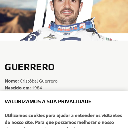
GUERRERO
Nome:
Cristòbal Guerrero
Nascido em:
1984
Nationalidade:
Spanish
Facto especial:
VALORIZAMOS A SUA PRIVACIDADE
Fez parte da equipa espanhola que
ganhou o Troféu Júnior nas vitórias no ISDEKey de 2007:
Utilizamos cookies para ajudar a entender os visitantes
Quatro vezes Campeão de Enduro.
do nosso site. Para que possamos melhorar o nosso