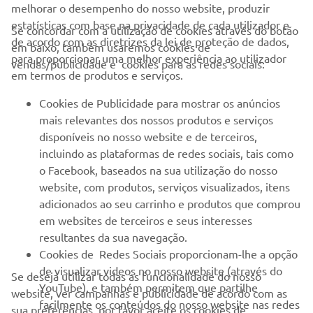
melhorar o desempenho do nosso website, produzir
estatísticas com base na privacidade de cada utilizador e
Se concordar com a utilização de cookies através do botão
de acordo com as diretrizes da lei de proteção de dados,
em baixo, também usaremos cookies de
EMPRESA
para proporcionar uma melhor experiência ao utilizador
vendas/publicidade e cookies para as redes sociais:
em termos de produtos e serviços.
PARA EMPRESAS
Cookies de Publicidade para mostrar os anúncios
mais relevantes dos nossos produtos e serviços
MAIS YAMAHA
disponíveis no nosso website e de terceiros,
incluindo as plataformas de redes sociais, tais como
o Facebook, baseados na sua utilização do nosso
SERVIÇO E SUPORTE
website, com produtos, serviços visualizados, itens
adicionados ao seu carrinho e produtos que comprou
em websites de terceiros e seus interesses
NEWSLETTER
resultantes da sua navegação.
Seja o primeiro a saber das últimas ofertas, eventos especiais,
Cookies de Redes Sociais proporcionam-lhe a opção
novos lançamentos e muito mais
de visualizar videos no nosso website (através do
Se deseja utilizar todas as funcionalidade do nosso
YouTube), e também permitem que partilhe
website, ver campanhas e publicidade de acordo com as
facilmente os conteúdos do nosso website nas redes
sua preferências, por favor aceite os cookies de