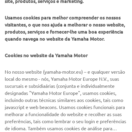
site, produtos, serviços e marketing.
Uma lenda do Enduro por direito próprio, Cristòbal está no
mundo do todo-o-terreno desde muito jovem. Fez parte
da equipa espanhola júnior que ganhou a sua categoria no
Usamos cookies para melhor compreender os nossos
ISDE de 2007 quando tinha apenas 13 anos. Nos anos que
visitantes, o que nos ajuda a melhorar o nosso website,
se seguiram, dedicou a sua vida a fazer o seu melhor para
produtos, serviços e fornecer-lhe uma boa experiência
viver em grande e conquistar qualquer desafio que o
quando navega no website da Yamaha Motor.
mundo lançasse às suas rodas.
Aventuras:
Cookies no website da Yamaha Motor
The World Raid 2018
No nosso website (yamaha-motor.eu) – e qualquer versão
local do mesmo - nós, Yamaha Motor Europe N.V., suas
sucursais e subsidiaárias (conjunta e individualmente
designadas "Yamaha Motor Europe", usamos cookies,
incluindo outras técnicas similares aos cookies, tais como
javascript e web beacons. Usamos cookies funcionais para
melhorar a funcionalidade do website e recolher as suas
preferências, tais como lembrar o seu login e preferências
de idioma. Também usamos cookies de análise para