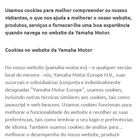
critério de criatividade (as 4 frases mais criativas) e
Usamos cookies para melhor compreender os nossos
anunciados no dia 15 de Setembro de 2025, pelas
visitantes, o que nos ajuda a melhorar o nosso website,
12h30, na página de Instagram da Yamaha Motor
produtos, serviços e fornecer-lhe uma boa experiência
Portugal.
quando navega no website da Yamaha Motor.
Cookies no website da Yamaha Motor
DESCULPE! ESTE EVENTO ESTÁ
No nosso website (yamaha-motor.eu) – e qualquer versão
ENCERRADO.
local do mesmo - nós, Yamaha Motor Europe N.V., suas
Por favor visite nosso site para verificar quando serão os
sucursais e subsidiaárias (conjunta e individualmente
próximos eventos.
designadas "Yamaha Motor Europe", usamos cookies,
incluindo outras técnicas similares aos cookies, tais como
javascript e web beacons. Usamos cookies funcionais para
IR PARA O CALENDÁRIO DE EVENTOS
melhorar a funcionalidade do website e recolher as suas
preferências, tais como lembrar o seu login e preferências
de idioma. Também usamos cookies de análise para
melhorar o desempenho do nosso website, produzir