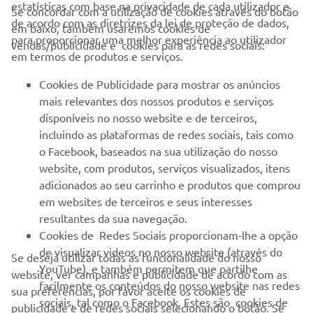
estatísticas com base na privacidade de cada utilizador e
Se concordar com a utilização de cookies através do botão
de acordo com as diretrizes da lei de proteção de dados,
em baixo, também usaremos cookies de
EMPRESA
para proporcionar uma melhor experiência ao utilizador
vendas/publicidade e cookies para as redes sociais:
em termos de produtos e serviços.
PARA EMPRESAS
Cookies de Publicidade para mostrar os anúncios
mais relevantes dos nossos produtos e serviços
MAIS YAMAHA
disponíveis no nosso website e de terceiros,
incluindo as plataformas de redes sociais, tais como
o Facebook, baseados na sua utilização do nosso
SERVIÇO E SUPORTE
website, com produtos, serviços visualizados, itens
adicionados ao seu carrinho e produtos que comprou
em websites de terceiros e seus interesses
NEWSLETTER
resultantes da sua navegação.
Seja o primeiro a saber das últimas ofertas, eventos especiais,
Cookies de Redes Sociais proporcionam-lhe a opção
novos lançamentos e muito mais
de visualizar videos no nosso website (através do
Se deseja utilizar todas as funcionalidade do nosso
YouTube), e também permitem que partilhe
website, ver campanhas e publicidade de acordo com as
facilmente os conteúdos do nosso website nas redes
sua preferências, por favor aceite os cookies de
sociais, tal como o Facebook. Estes são cookies de
publicidade e de redes sociais selecionando o botão. Se