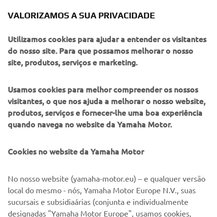
VALORIZAMOS A SUA PRIVACIDADE
Utilizamos cookies para ajudar a entender os visitantes
do nosso site. Para que possamos melhorar o nosso
site, produtos, serviços e marketing.
Usamos cookies para melhor compreender os nossos
visitantes, o que nos ajuda a melhorar o nosso website,
produtos, serviços e fornecer-lhe uma boa experiência
quando navega no website da Yamaha Motor.
ACERCA DE NÓS
Cookies no website da Yamaha Motor
Se pretendes CORRER mais depressa, SENTIR a paixão de
conduzir ou encontrar a melhor solução para te MOVERES
No nosso website (yamaha-motor.eu) – e qualquer versão
de forma mais inteligente, esperamos que encontres o
local do mesmo - nós, Yamaha Motor Europe N.V., suas
produto Yamaha que te dará a experiência KANDO - e
sucursais e subsidiaárias (conjunta e individualmente
esperamos reavivar o teu coração e ver o brilho nos teus
designadas "Yamaha Motor Europe", usamos cookies,