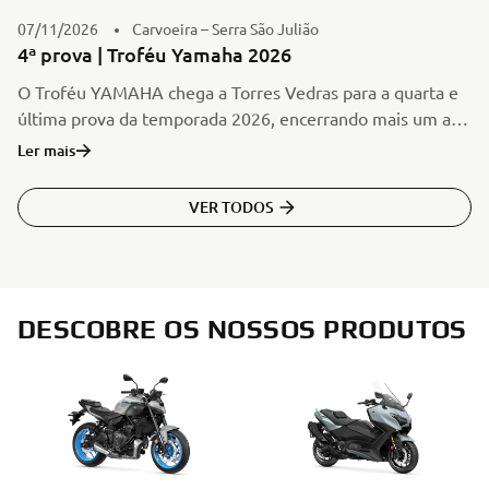
07/11/2026
Carvoeira – Serra São Julião
4ª prova | Troféu Yamaha 2026
O Troféu YAMAHA chega a Torres Vedras para a quarta e
última prova da temporada 2026, encerrando mais um ano
repleto de emoção, competição e espírito de família no
Ler mais
Todo-o-Terreno nacional.
VER TODOS
DESCOBRE OS NOSSOS PRODUTOS