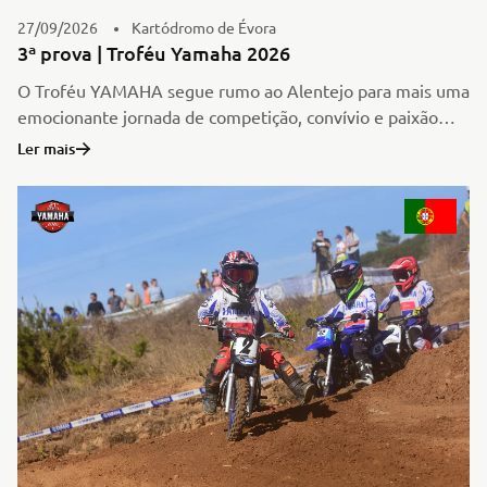
27/09/2026
Kartódromo de Évora
3ª prova | Troféu Yamaha 2026
O Troféu YAMAHA segue rumo ao Alentejo para mais uma
emocionante jornada de competição, convívio e paixão
pelo Todo-o-Terreno, com a cidade de Évora a receber a
Ler mais
terceira prova da temporada.