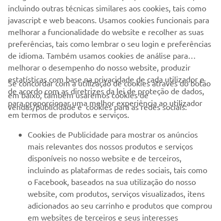
olhos.
incluindo outras técnicas similares aos cookies, tais como
javascript e web beacons. Usamos cookies funcionais para
SABE MAIS
melhorar a funcionalidade do website e recolher as suas
preferências, tais como lembrar o seu login e preferências
de idioma. Também usamos cookies de análise para
melhorar o desempenho do nosso website, produzir
estatísticas com base na privacidade de cada utilizador e
Se concordar com a utilização de cookies através do botão
de acordo com as diretrizes da lei de proteção de dados,
em baixo, também usaremos cookies de
EMPRESA
para proporcionar uma melhor experiência ao utilizador
vendas/publicidade e cookies para as redes sociais:
em termos de produtos e serviços.
PARA EMPRESAS
Cookies de Publicidade para mostrar os anúncios
mais relevantes dos nossos produtos e serviços
MAIS YAMAHA
disponíveis no nosso website e de terceiros,
incluindo as plataformas de redes sociais, tais como
o Facebook, baseados na sua utilização do nosso
SERVIÇO E SUPORTE
website, com produtos, serviços visualizados, itens
adicionados ao seu carrinho e produtos que comprou
em websites de terceiros e seus interesses
NEWSLETTER