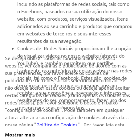
incluindo as plataformas de redes sociais, tais como
o Facebook, baseados na sua utilização do nosso
SERVIÇO E SUPORTE
website, com produtos, serviços visualizados, itens
adicionados ao seu carrinho e produtos que comprou
em websites de terceiros e seus interesses
NEWSLETTER
resultantes da sua navegação.
Seja o primeiro a saber das últimas ofertas, eventos especiais,
Cookies de Redes Sociais proporcionam-lhe a opção
novos lançamentos e muito mais
de visualizar videos no nosso website (através do
Se deseja utilizar todas as funcionalidade do nosso
YouTube), e também permitem que partilhe
website, ver campanhas e publicidade de acordo com as
facilmente os conteúdos do nosso website nas redes
sua preferências, por favor aceite os cookies de
sociais, tal como o Facebook. Estes são cookies de
publicidade e de redes sociais selecionando o botão. Se
SUBSCREVER
terceiros e permitem que os mesmos possam
não deseja aceitar esses cookies ou deseja apenas aceitar
registar a sua experiência, navegação e interesses
certas categorias de cookies (como apenas os cookies das
resultantes do seu comportamento, fazer uso dos
Leia a nossa Política de Privacidade para saber como processamos
redes sociais), por favor selecione o botão em baixo
mesmo para seus próprios fins.
os seus dados pessoais:
Politica de Privacidade
"configuração de cookies". Pode também em qualquer
altura alterar a sua configuração de cookies através da
nossa página "
Portugal (Portuguese)
Política de Cookies
" . Por favor, leia esta
política de cookies para saber mais sobre os cookies que
Mostrar mais