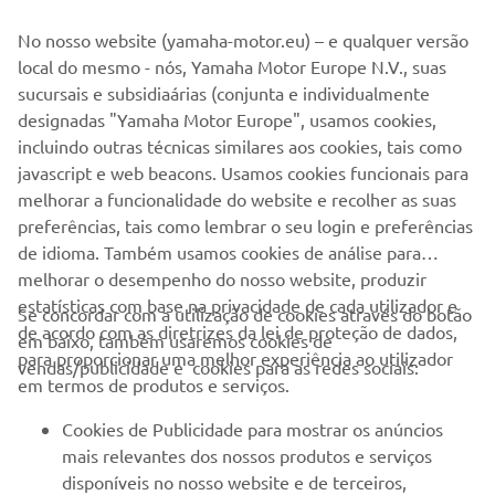
nesta Política de Privacidade. Se não concorda com
No nosso website (yamaha-motor.eu) – e qualquer versão
qualquer termo desta Política de Privacidade, por favor
local do mesmo - nós, Yamaha Motor Europe N.V., suas
não use os Sites, nem nos forneça os seus Dados Pessoais.
sucursais e subsidiaárias (conjunta e individualmente
Certos serviços poderão estar condicionados ao
designadas "Yamaha Motor Europe", usamos cookies,
fornecimento dos seus Dados Pessoais.
incluindo outras técnicas similares aos cookies, tais como
javascript e web beacons. Usamos cookies funcionais para
Carregue aqui para ir para a Política de Privacidade
melhorar a funcionalidade do website e recolher as suas
preferências, tais como lembrar o seu login e preferências
de idioma. Também usamos cookies de análise para
melhorar o desempenho do nosso website, produzir
estatísticas com base na privacidade de cada utilizador e
Se concordar com a utilização de cookies através do botão
de acordo com as diretrizes da lei de proteção de dados,
em baixo, também usaremos cookies de
EMPRESA
para proporcionar uma melhor experiência ao utilizador
vendas/publicidade e cookies para as redes sociais:
em termos de produtos e serviços.
PARA EMPRESAS
Cookies de Publicidade para mostrar os anúncios
mais relevantes dos nossos produtos e serviços
MAIS YAMAHA
disponíveis no nosso website e de terceiros,