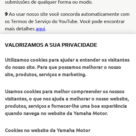
submissões de qualquer forma ou modo.
9
Ao usar nosso site você concorda automaticamente com
os Termos de Serviço do YouTube. Você pode encontrar
mais detalhes
aqui
.
Política de Privacidade
VALORIZAMOS A SUA PRIVACIDADE
Na Yamaha Motor Europe N.V. (''Yamaha Motor Europe'')
Utilizamos cookies para ajudar a entender os visitantes
iremos tratar a sua informação pessoal com grande
do nosso site. Para que possamos melhorar o nosso
cuidado, porque respeitamos a privacidade dos visitantes
site, produtos, serviços e marketing.
dos nossos Sites. Esta Política de Privacidade, que é parte
integrante desta Declaração Legal (
link
), estabelece a
política de privacidade da Yamaha Motor Europe
Usamos cookies para melhor compreender os nossos
relacionada com (as áreas protegidas por palavra passe de)
visitantes, o que nos ajuda a melhorar o nosso website,
todos os Sites das sucursais e subsidiárias da Yamaha
produtos, serviços e fornecer-lhe uma boa experiência
Motor Europe, os quais estão hiperligados a qualquer um
quando navega no website da Yamaha Motor.
dos Sites (em conjunto os "Sites" e individualmente o
''Síte''). Ao aceder e usar os Sites, está também a
Cookies no website da Yamaha Motor
concordar expressamente com os termos estabelecidos