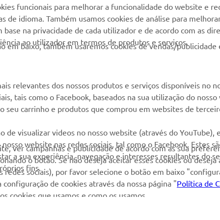
kies funcionais para melhorar a funcionalidade do website e re
Cliente
Yamaha Racing
cias de idioma. Também usamos cookies de análise para melhora
Livro de reclamações
base na privacidade de cada utilizador e de acordo com as diret
Yamaha Motor Global
ência ao utilizador em termos de produtos e serviços.
Catálogo de peças
otão em baixo, também usaremos cookies de vendas/publicidade 
Aplicações móveis
Localizador de
Concessionários
ais relevantes dos nossos produtos e serviços disponíveis no n
Gestão de resíduos,
ciais, tais como o Facebook, baseados na sua utilização do nosso
baterias e VFV
 ao seu carrinho e produtos que comprou em websites de terceir
o de visualizar videos no nosso website (através do YouTube),
nosso website nas redes sociais, tal como o Facebook. Estes s
site, ver campanhas e publicidade de acordo com as sua preferên
ar a sua experiência, navegação e interesses resultantes do s
cionando o botão. Se não deseja aceitar esses cookies ou deseja
óprios fins.
 redes sociais), por favor selecione o botão em baixo "configu
 configuração de cookies através da nossa página "
Política de 
re os cookies que usamos e como os usamos.
 Copyright - 2026 Yamaha Motor Europe N.V. - Todos os direitos reservad