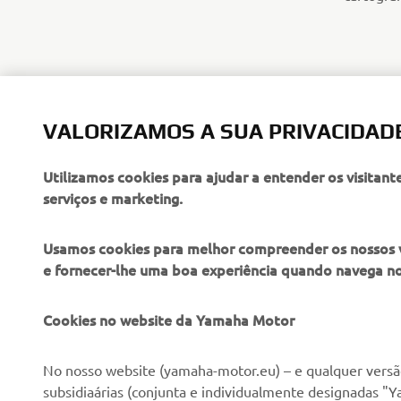
VALORIZAMOS A SUA PRIVACIDAD
Utilizamos cookies para ajudar a entender os visitant
serviços e marketing.
Usamos cookies para melhor compreender os nossos vis
e fornecer-lhe uma boa experiência quando navega n
EMPRESA
PARA EMPRESAS
Cookies no website da Yamaha Motor
Sobre nós
NEO's Delivery
No nosso website (yamaha-motor.eu) – e qualquer versão
subsidiaárias (conjunta e individualmente designadas "Y
Notícias
Sistemas eBike