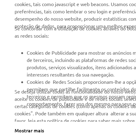
cookies, tais como javascript e web beacons. Usamos coo
Imprensa
Autoridades
preferências, tais como lembrar o seu login e preferên
desempenho do nosso website, produzir estatísticas com 
Catálogos
Campos de golfe
proteção de dados, para proporcionar uma melhor experi
Se concordar com a utilização de cookies através do b
Trabalhar na Yamaha
Socorristas
as redes sociais:
Tornar-se um revendedor
Escolas de condução
Eventos
Unidade de Negócios de
Cookies de Publicidade para mostrar os anúncios m
Robótica
de terceiros, incluindo as plataformas de redes so
Política de Direitos
produtos, serviços visualizados, itens adicionados
Humanos
Parcerias
interesses resultantes da sua navegação.
Política Básica de
Informação Técnica para
Cookies de Redes Sociais proporcionam-lhe a opçã
Sustentabilidade
Agentes
permitem que partilhe facilmente os conteúdos do 
Se deseja utilizar todas as funcionalidade do nosso web
terceiros e permitem que os mesmos possam regist
aceite os cookies de publicidade e de redes sociais sele
Canal de Denúncias
Yamalube Safety Data
comportamento, fazer uso dos mesmo para seus pr
certas categorias de cookies (como apenas os cookies das
Sheets
cookies". Pode também em qualquer altura alterar a sua
favor, leia esta política de cookies para saber mais sob
Mostrar mais
Portugal (Portuguese)
©