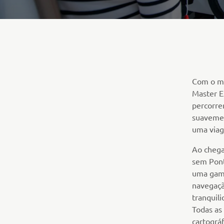
Com o mo
Master E
percorre
suavemen
uma viag
Ao chega
sem Pont
uma gama
navegaçã
tranquili
Todas as
cartográ