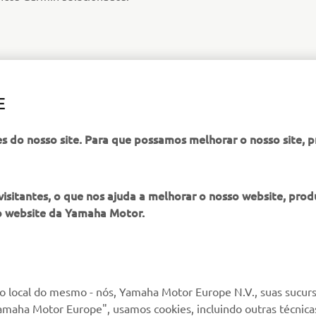
E
es do nosso site. Para que possamos melhorar o nosso site, 
itantes, o que nos ajuda a melhorar o nosso website, produ
o website da Yamaha Motor.
MAIS YAMAHA
SERVIÇO E SUPORTE
MyYamaha
Suporte loja online
 local do mesmo - nós, Yamaha Motor Europe N.V., suas sucurs
amaha Motor Europe", usamos cookies, incluindo outras técnicas
Yamaha Music
Serviço de Apoio ao