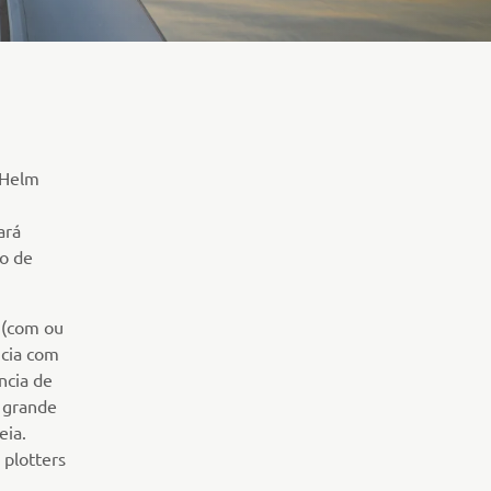
 Helm
ará
to de
 (com ou
ncia com
ncia de
a grande
eia.
 plotters