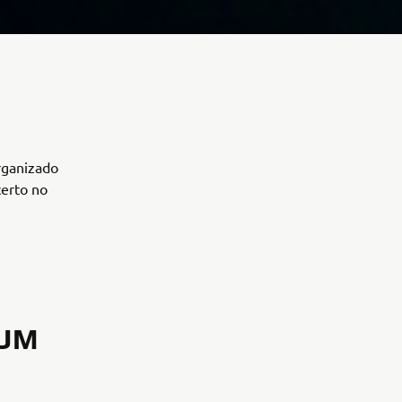
rganizado
certo no
 UM