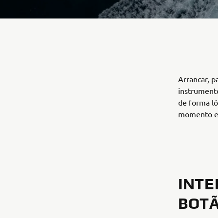
Arrancar, p
instrument
de forma ló
momento err
INTE
BOTÃ