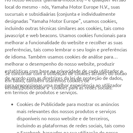
local do mesmo - nós, Yamaha Motor Europe N.V., suas
sucursais e subsidiaárias (conjunta e individualmente
Yamaha Motor Factory Warranty
designadas "Yamaha Motor Europe", usamos cookies,
Garantia de cinco anos nos novos motores fora de borda
incluindo outras técnicas similares aos cookies, tais como
Yamaha a quatro tempos
javascript e web beacons. Usamos cookies funcionais para
Ler mais
melhorar a funcionalidade do website e recolher as suas
preferências, tais como lembrar o seu login e preferências
de idioma. Também usamos cookies de análise para
melhorar o desempenho do nosso website, produzir
estatísticas com base na privacidade de cada utilizador e
Se concordar com a utilização de cookies através do botão
de acordo com as diretrizes da lei de proteção de dados,
em baixo, também usaremos cookies de
EMPRESA
para proporcionar uma melhor experiência ao utilizador
vendas/publicidade e cookies para as redes sociais:
em termos de produtos e serviços.
PARA EMPRESAS
Cookies de Publicidade para mostrar os anúncios
mais relevantes dos nossos produtos e serviços
MAIS YAMAHA
disponíveis no nosso website e de terceiros,
incluindo as plataformas de redes sociais, tais como
o Facebook, baseados na sua utilização do nosso