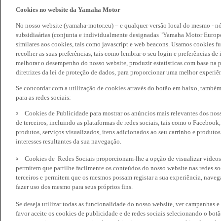
Cookies no website da Yamaha Motor
No nosso website (yamaha-motor.eu) – e qualquer versão local do mesmo - nó
subsidiaárias (conjunta e individualmente designadas "Yamaha Motor Europe
similares aos cookies, tais como javascript e web beacons. Usamos cookies f
recolher as suas preferências, tais como lembrar o seu login e preferências 
melhorar o desempenho do nosso website, produzir estatísticas com base na p
diretrizes da lei de proteção de dados, para proporcionar uma melhor experiên
Se concordar com a utilização de cookies através do botão em baixo, també
para as redes sociais:
Cookies de Publicidade para mostrar os anúncios mais relevantes dos noss
de terceiros, incluindo as plataformas de redes sociais, tais como o Facebook
produtos, serviços visualizados, itens adicionados ao seu carrinho e produto
interesses resultantes da sua navegação.
Cookies de Redes Sociais proporcionam-lhe a opção de visualizar videos
permitem que partilhe facilmente os conteúdos do nosso website nas redes so
terceiros e permitem que os mesmos possam registar a sua experiência, naveg
fazer uso dos mesmo para seus próprios fins.
Se deseja utilizar todas as funcionalidade do nosso website, ver campanhas e
favor aceite os cookies de publicidade e de redes sociais selecionando o botã