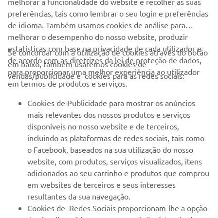
melhorar a funcionalidade do website e recolher as suas
preferências, tais como lembrar o seu login e preferências
Itens por página
6
de idioma. Também usamos cookies de análise para
melhorar o desempenho do nosso website, produzir
estatísticas com base na privacidade de cada utilizador e
Se concordar com a utilização de cookies através do botão
de acordo com as diretrizes da lei de proteção de dados,
em baixo, também usaremos cookies de
EMPRESA
para proporcionar uma melhor experiência ao utilizador
vendas/publicidade e cookies para as redes sociais:
em termos de produtos e serviços.
PARA EMPRESAS
Cookies de Publicidade para mostrar os anúncios
mais relevantes dos nossos produtos e serviços
MAIS YAMAHA
disponíveis no nosso website e de terceiros,
incluindo as plataformas de redes sociais, tais como
o Facebook, baseados na sua utilização do nosso
SERVIÇO E SUPORTE
website, com produtos, serviços visualizados, itens
adicionados ao seu carrinho e produtos que comprou
em websites de terceiros e seus interesses
NEWSLETTER
resultantes da sua navegação.
Seja o primeiro a saber das últimas ofertas, eventos especiais,
Cookies de Redes Sociais proporcionam-lhe a opção
novos lançamentos e muito mais