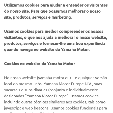
Utilizamos cookies para ajudar a entender os visitantes
do nosso site. Para que possamos melhorar o nosso
site, produtos, serviços e marketing.
Usamos cookies para melhor compreender os nossos
visitantes, o que nos ajuda a melhorar o nosso website,
produtos, serviços e fornecer-lhe uma boa experiência
quando navega no website da Yamaha Motor.
Oferta válida a partir de 12-07-2026 para 30-09-2026
Oferta de Acessórios
Cookies no website da Yamaha Motor
Durante um período limitado, recebe acessórios de oferta
na compra de um modelo da gama MT-09, da gama
TRACER 9 ou da gama XSR900. Consulta o teu
No nosso website (yamaha-motor.eu) – e qualquer versão
Concessionário Yamaha para conheceres todas as
local do mesmo - nós, Yamaha Motor Europe N.V., suas
condições da campanha.
sucursais e subsidiaárias (conjunta e individualmente
designadas "Yamaha Motor Europe", usamos cookies,
Ler mais
incluindo outras técnicas similares aos cookies, tais como
javascript e web beacons. Usamos cookies funcionais para
1